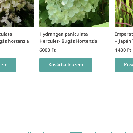
culata
Hydrangea paniculata
Imperat
gás hortenzia
Hercules- Bugás Hortenzia
– Japán 
6000
Ft
1400
Ft
zem
Kosárba teszem
Kos