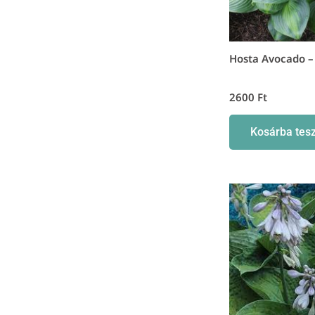
Hosta Avocado –
2600
Ft
Kosárba tes