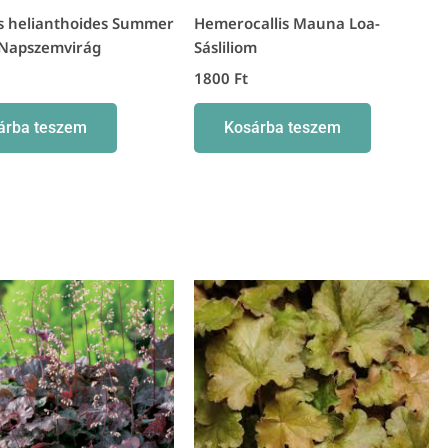
is helianthoides Summer
Hemerocallis Mauna Loa-
 Napszemvirág
Sásliliom
1800
Ft
árba teszem
Kosárba teszem