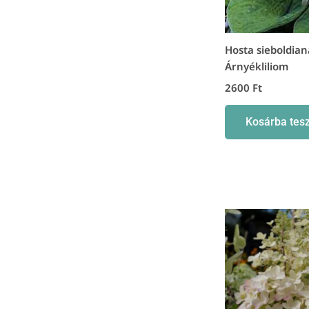
Hosta sieboldian
Árnyékliliom
2600
Ft
Kosárba tes