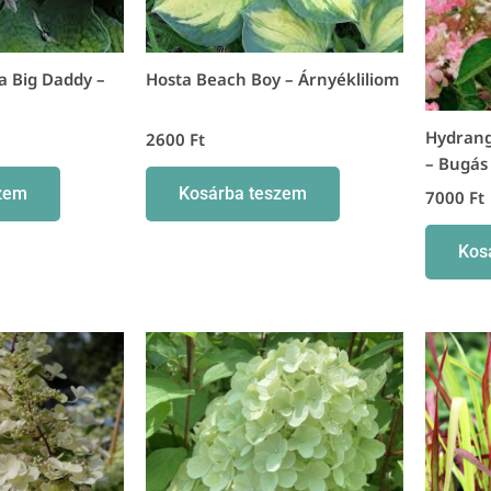
a Big Daddy –
Hosta Beach Boy – Árnyékliliom
Hydrang
2600
Ft
– Bugás
zem
Kosárba teszem
7000
Ft
Kos