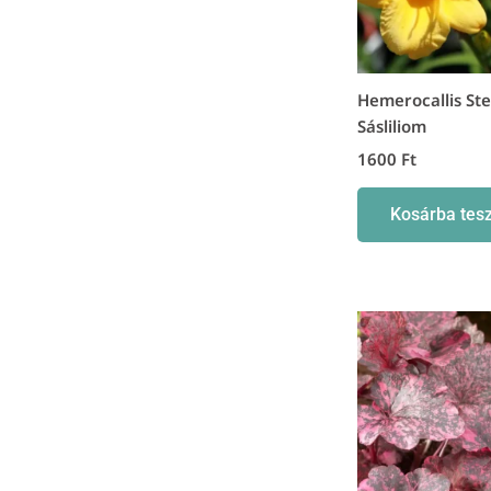
Hemerocallis Ste
Sásliliom
1600
Ft
Kosárba tes