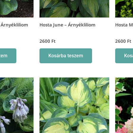
 Árnyékliliom
Hosta June – Árnyékliliom
Hosta Mo
2600
Ft
2600
Ft
zem
Kosárba teszem
Kos