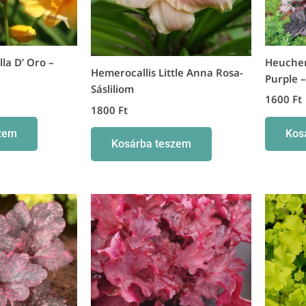
lla D’ Oro –
Heucher
Hemerocallis Little Anna Rosa-
Purple 
Sásliliom
1600
Ft
1800
Ft
zem
Kos
Kosárba teszem