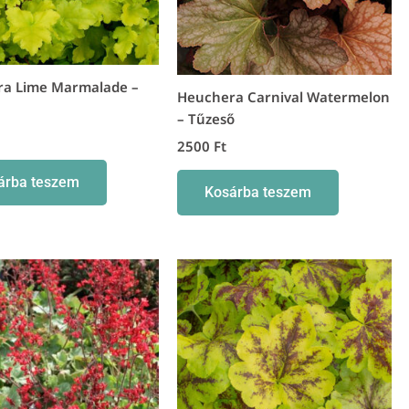
a Lime Marmalade –
Heuchera Carnival Watermelon
– Tűzeső
2500
Ft
árba teszem
Kosárba teszem