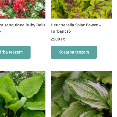
a sanguinea Ruby Bells
Heucherella Solar Power –
ő
Turbáncső
2500
Ft
árba teszem
Kosárba teszem