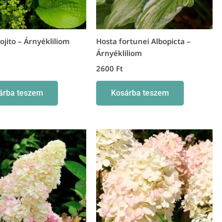
jito – Árnyékliliom
Hosta fortunei Albopicta –
Árnyékliliom
2600
Ft
árba teszem
Kosárba teszem