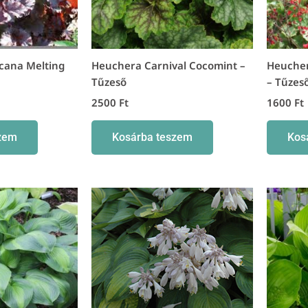
cana Melting
Heuchera Carnival Cocomint –
Heucher
Tűzeső
– Tűzes
2500
Ft
1600
Ft
zem
Kosárba teszem
Kos