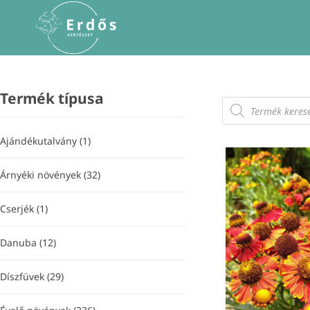
Skip
to
content
Termék típusa
Products
search
Ajándékutalvány
(1)
Árnyéki növények
(32)
Cserjék
(1)
Danuba
(12)
Díszfüvek
(29)