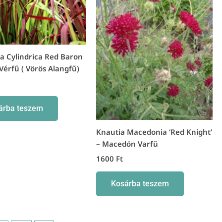
a Cylindrica Red Baron
Vérfű ( Vörös Alangfű)
árba teszem
Knautia Macedonia ‘Red Knight’
– Macedón Varfű
1600
Ft
Kosárba teszem