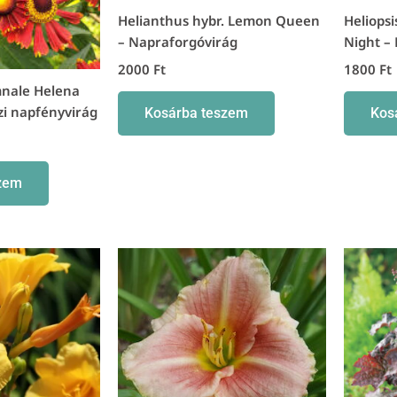
Helianthus hybr. Lemon Queen
Heliops
– Napraforgóvirág
Night –
2000
Ft
1800
Ft
nale Helena
zi napfényvirág
Kosárba teszem
Kos
zem