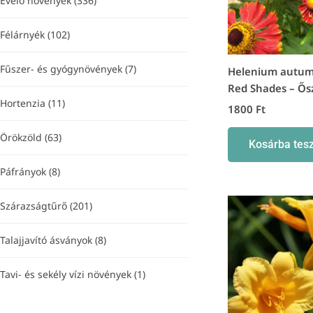
Évelő növények
(336)
Félárnyék
(102)
Fűszer- és gyógynövények
(7)
Helenium autum
Red Shades – Ős
Hortenzia
(11)
1800
Ft
Örökzöld
(63)
Kosárba tes
Páfrányok
(8)
Szárazságtűrő
(201)
Talajjavító ásványok
(8)
Tavi- és sekély vízi növények
(1)