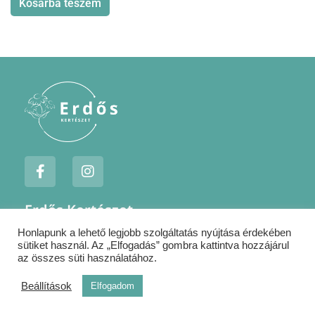
Kosárba teszem
F
I
a
n
c
s
e
t
Erdős Kertészet
b
a
o
g
Honlapunk a lehető legjobb szolgáltatás nyújtása érdekében
Jogi nyilatkozatok
o
r
sütiket használ. Az „Elfogadás” gombra kattintva hozzájárul
k
a
Szállítás
az összes süti használatához.
-
m
Kapcsolat
f
Beállítások
Elfogadom