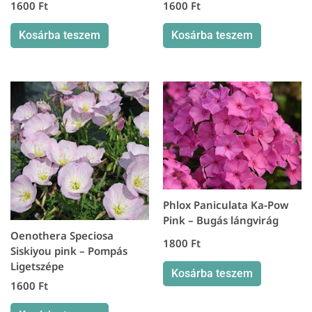
1600
Ft
1600
Ft
Kosárba teszem
Kosárba teszem
Phlox Paniculata Ka-Pow
Pink – Bugás lángvirág
Oenothera Speciosa
1800
Ft
Siskiyou pink – Pompás
Ligetszépe
Kosárba teszem
1600
Ft