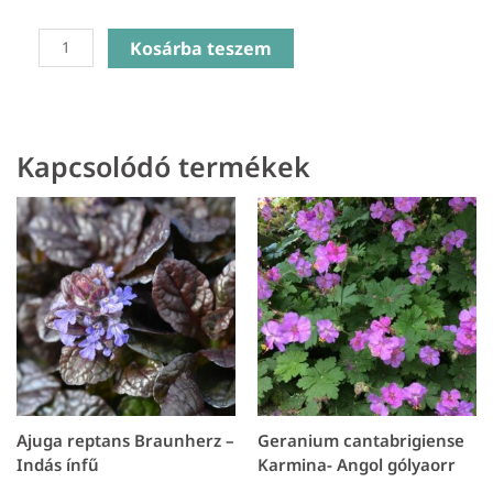
Heuchera
Kosárba teszem
Carnival
Burgundy
Blast
–
Kapcsolódó termékek
Tűzeső
mennyiség
Ajuga reptans Braunherz –
Geranium cantabrigiense
Indás ínfű
Karmina- Angol gólyaorr