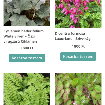
Cyclamen hederifolium
Dicentra formosa
White Silver – Őszi
Luxuriant – Szívvirág
virágzású Ciklámen
1800
Ft
1800
Ft
Kosárba teszem
Kosárba teszem