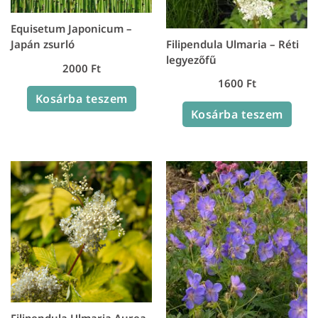
Equisetum Japonicum –
Filipendula Ulmaria – Réti
Japán zsurló
legyezőfű
2000
Ft
1600
Ft
Kosárba teszem
Kosárba teszem
Filipendula Ulmaria Aurea