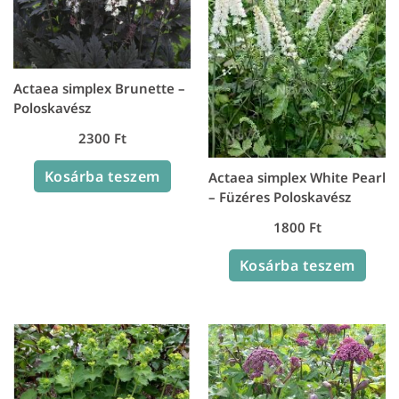
Actaea simplex Brunette –
Poloskavész
2300
Ft
Kosárba teszem
Actaea simplex White Pearl
– Füzéres Poloskavész
1800
Ft
Kosárba teszem