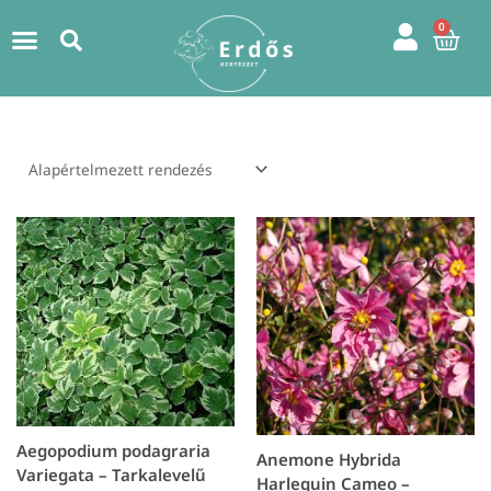
Skip
0
Kos
to
content
Aegopodium podagraria
Anemone Hybrida
Variegata – Tarkalevelű
Harlequin Cameo –