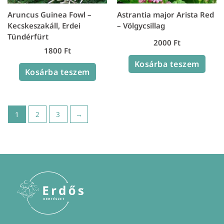
Aruncus Guinea Fowl –
Astrantia major Arista Red
Kecskeszakáll, Erdei
– Völgycsillag
Tündérfürt
2000
Ft
1800
Ft
Kosárba teszem
Kosárba teszem
1
2
3
→