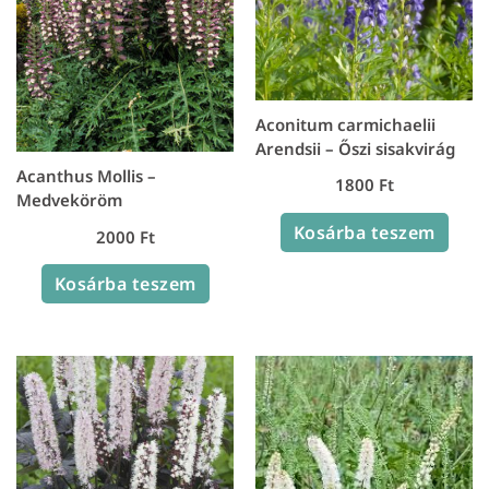
Aconitum carmichaelii
Arendsii – Őszi sisakvirág
Acanthus Mollis –
1800
Ft
Medveköröm
Kosárba teszem
2000
Ft
Kosárba teszem