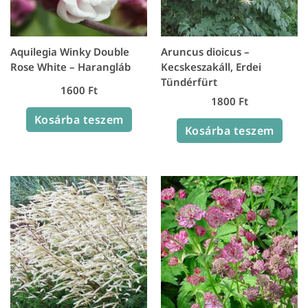
Aquilegia Winky Double
Aruncus dioicus –
Rose White – Harangláb
Kecskeszakáll, Erdei
Tündérfürt
1600
Ft
1800
Ft
Kosárba teszem
Kosárba teszem