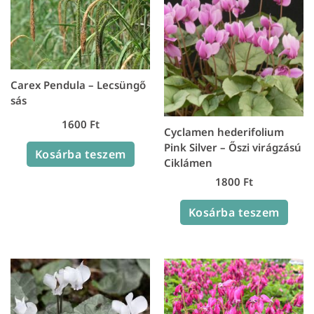
Carex Pendula – Lecsüngő
sás
1600
Ft
Cyclamen hederifolium
Pink Silver – Őszi virágzású
Kosárba teszem
Ciklámen
1800
Ft
Kosárba teszem