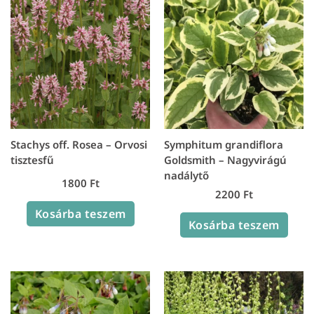
Stachys off. Rosea – Orvosi
Symphitum grandiflora
tisztesfű
Goldsmith – Nagyvirágú
nadálytő
1800
Ft
2200
Ft
Kosárba teszem
Kosárba teszem