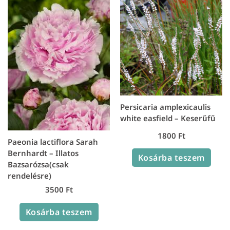
Persicaria amplexicaulis
white easfield – Keserűfű
1800
Ft
Paeonia lactiflora Sarah
Bernhardt – Illatos
Kosárba teszem
Bazsarózsa(csak
rendelésre)
3500
Ft
Kosárba teszem