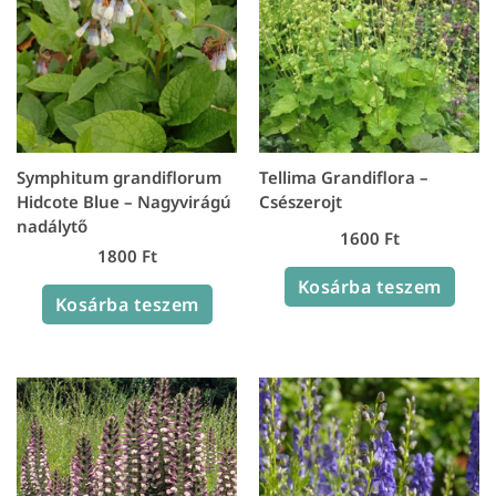
Symphitum grandiflorum
Tellima Grandiflora –
Hidcote Blue – Nagyvirágú
Csészerojt
nadálytő
1600
Ft
1800
Ft
Kosárba teszem
Kosárba teszem