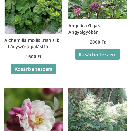
Angelica Gigas –
Angyalgyökér
Alchemilla mollis Irish silk
2000
Ft
– Lágyszőrű palástfű
Kosárba teszem
1600
Ft
Kosárba teszem