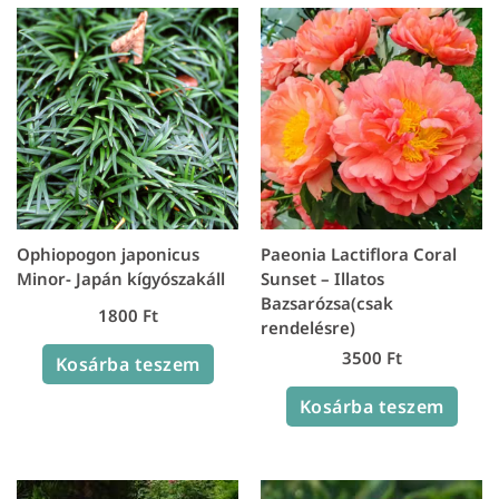
Ophiopogon japonicus
Paeonia Lactiflora Coral
Minor- Japán kígyószakáll
Sunset – Illatos
Bazsarózsa(csak
1800
Ft
rendelésre)
3500
Ft
Kosárba teszem
Kosárba teszem