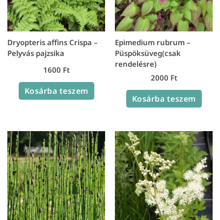
Dryopteris affins Crispa –
Epimedium rubrum –
Pelyvás pajzsika
Püspöksüveg(csak
rendelésre)
1600
Ft
2000
Ft
Kosárba teszem
Kosárba teszem