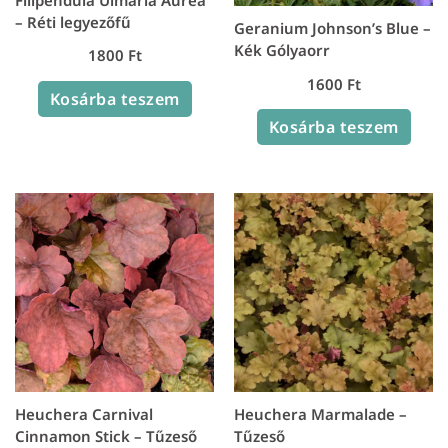
– Réti legyezőfű
Geranium Johnson’s Blue –
Kék Gólyaorr
1800
Ft
1600
Ft
Kosárba teszem
Kosárba teszem
Heuchera Carnival
Heuchera Marmalade –
Cinnamon Stick – Tűzeső
Tűzeső