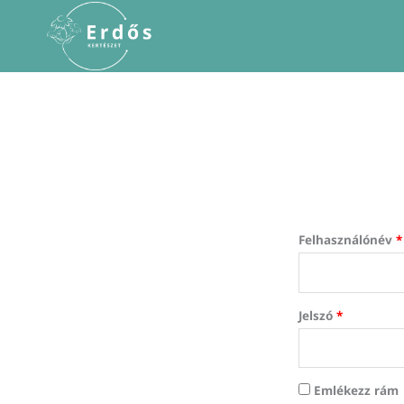
Skip
to
content
Felhasználónév
*
Jelszó
*
Emlékezz rám