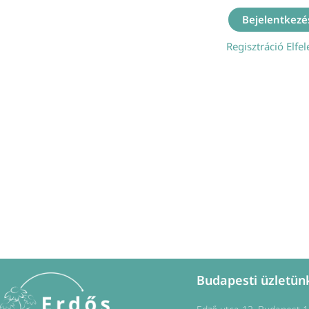
Regisztráció
Elfel
Budapesti üzletün