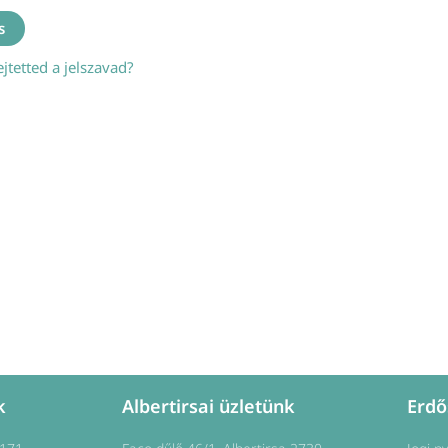
ejtetted a jelszavad?
k
Albertirsai üzletünk
Erdő