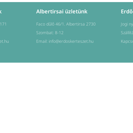
k
Albertirsai üzletünk
Erdő
1171
Faco dűlő 46/1. Albertirsa 2730
Jogi n
Szombat: 8-12
Szállít
et.hu
Email: info@erdoskerteszet.hu
Kapcs