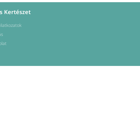
s Kertészet
yilatkozatok
ás
olat