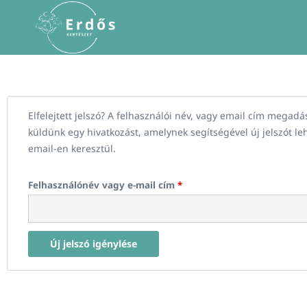
Skip
to
content
Kötelező
Elfelejtett jelszó? A felhasználói név, vagy email cím megad
küldünk egy hivatkozást, amelynek segítségével új jelszót le
email-en keresztül.
Felhasználónév vagy e-mail cím
*
Új jelszó igénylése