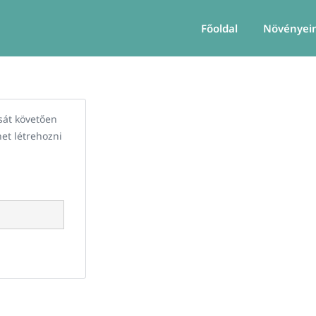
Főoldal
Növényei
ását követően
het létrehozni