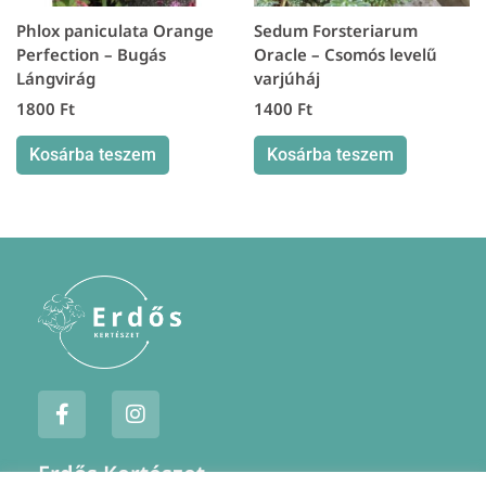
Phlox paniculata Orange
Sedum Forsteriarum
Perfection – Bugás
Oracle – Csomós levelű
Lángvirág
varjúháj
1800
Ft
1400
Ft
Kosárba teszem
Kosárba teszem
F
I
a
n
c
s
e
t
Erdős Kertészet