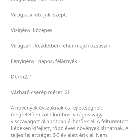
Virágzási idő: júli.-szept.
Vízigény: közepes
Virágszín: kezdetben fehér majd rózsaszín
Fényigény: napos, félárnyék
Db/m2: 1
Várható cserép méret: 2l
A növények évszaknak és fejlettségnek
megfelelően zöld lombos, virágos vagy
visszavágott állapotban érhetőek el. A feltüntetett
képeken kifejlett, több éves növények láthatóak. A
teljes fejlettséget 2-3 év alatt érik el. Nem