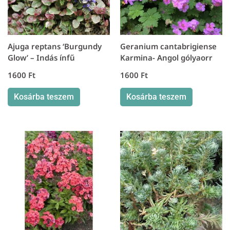
Ajuga reptans ‘Burgundy
Geranium cantabrigiense
Glow’ – Indás ínfű
Karmina- Angol gólyaorr
1600
Ft
1600
Ft
Kosárba teszem
Kosárba teszem