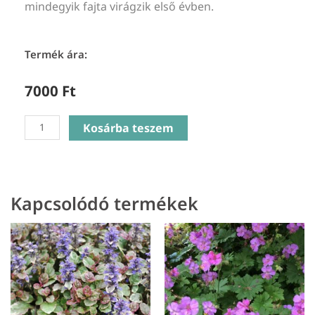
mindegyik fajta virágzik első évben.
Termék ára:
7000
Ft
Hydrangea
Kosárba teszem
pan.
Sundae
Fraise
-
Kapcsolódó termékek
Bugás
Hortenzia
mennyiség