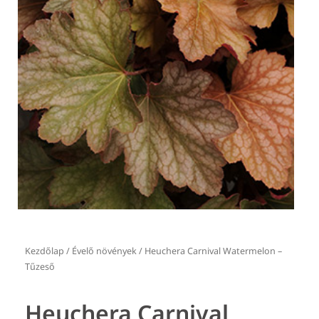
Kezdőlap
/
Évelő növények
/ Heuchera Carnival Watermelon –
Tűzeső
Heuchera Carnival