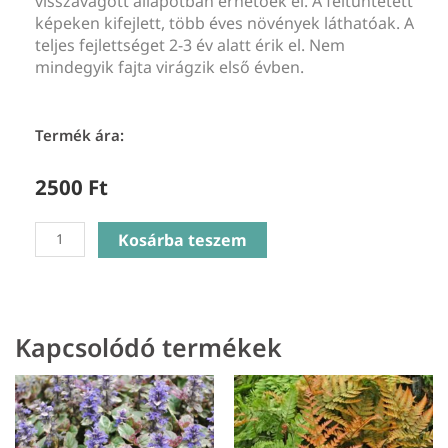
visszavágott állapotban érhetőek el. A feltüntetett
képeken kifejlett, több éves növények láthatóak. A
teljes fejlettséget 2-3 év alatt érik el. Nem
mindegyik fajta virágzik első évben.
Termék ára:
2500
Ft
Heuchera
Kosárba teszem
Carnival
Watermelon
–
Tűzeső
Kapcsolódó termékek
mennyiség