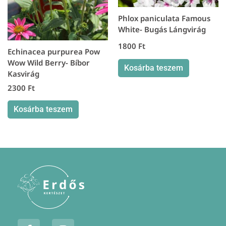
Phlox paniculata Famous
White- Bugás Lángvirág
1800
Ft
Echinacea purpurea Pow
Wow Wild Berry- Bíbor
Kosárba teszem
Kasvirág
2300
Ft
Kosárba teszem
F
I