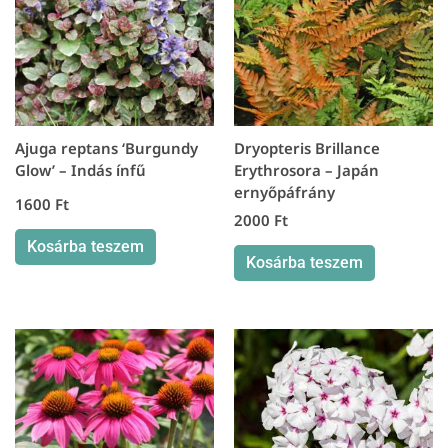
Ajuga reptans ‘Burgundy
Dryopteris Brillance
Glow’ – Indás ínfű
Erythrosora – Japán
ernyőpáfrány
1600
Ft
2000
Ft
Kosárba teszem
Kosárba teszem