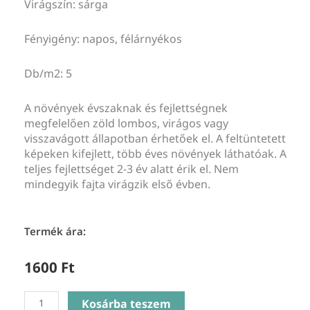
Virágszín: sárga
Fényigény: napos, félárnyékos
Db/m2: 5
A növények évszaknak és fejlettségnek
megfelelően zöld lombos, virágos vagy
visszavágott állapotban érhetőek el. A feltüntetett
képeken kifejlett, több éves növények láthatóak. A
teljes fejlettséget 2-3 év alatt érik el. Nem
mindegyik fajta virágzik első évben.
Termék ára:
1600
Ft
Oenothera
Kosárba teszem