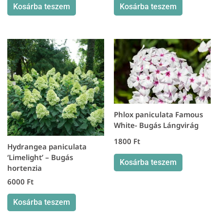
Kosárba teszem
Kosárba teszem
Phlox paniculata Famous
White- Bugás Lángvirág
1800
Ft
Hydrangea paniculata
‘Limelight’ – Bugás
Kosárba teszem
hortenzia
6000
Ft
Kosárba teszem