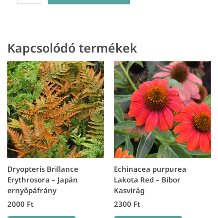
macrocarpa
missouri-
Alacsonyszárú
Ligetszépe
Kapcsolódó termékek
mennyiség
Dryopteris Brillance
Echinacea purpurea
Erythrosora – Japán
Lakota Red – Bíbor
ernyőpáfrány
Kasvirág
2000
Ft
2300
Ft