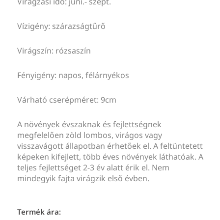
Virágzási idő: júni.- szept.
Vízigény: szárazságtűrő
Virágszín: rózsaszín
Fényigény: napos, félárnyékos
Várható cserépméret: 9cm
A növények évszaknak és fejlettségnek
megfelelően zöld lombos, virágos vagy
visszavágott állapotban érhetőek el. A feltüntetett
képeken kifejlett, több éves növények láthatóak. A
teljes fejlettséget 2-3 év alatt érik el. Nem
mindegyik fajta virágzik első évben.
Termék ára: