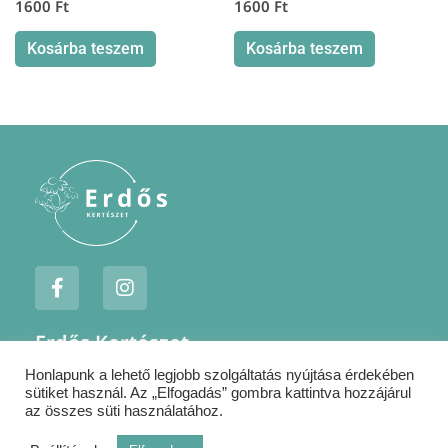
1600
Ft
1600
Ft
Kosárba teszem
Kosárba teszem
F
I
a
n
c
s
e
t
Erdős Kertészet
b
a
o
g
Honlapunk a lehető legjobb szolgáltatás nyújtása érdekében
Jogi nyilatkozatok
o
r
sütiket használ. Az „Elfogadás” gombra kattintva hozzájárul
k
a
Szállítás
az összes süti használatához.
-
m
Kapcsolat