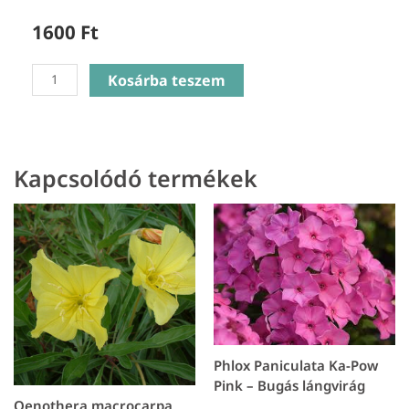
1600
Ft
Oenothera
Kosárba teszem
Speciosa
Siskiyou
pink
-
Kapcsolódó termékek
Pompás
Ligetszépe
mennyiség
Phlox Paniculata Ka-Pow
Pink – Bugás lángvirág
Oenothera macrocarpa