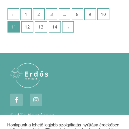
←
1
2
3
…
8
9
10
11
12
13
14
→
F
I
a
n
c
s
e
t
Erdős Kertészet
b
a
o
g
Honlapunk a lehető legjobb szolgáltatás nyújtása érdekében
Jogi nyilatkozatok