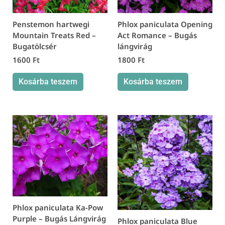
Penstemon hartwegi
Phlox paniculata Opening
Mountain Treats Red –
Act Romance – Bugás
Bugatölcsér
lángvirág
1600
Ft
1800
Ft
Kosárba teszem
Kosárba teszem
Phlox paniculata Ka-Pow
Purple – Bugás Lángvirág
Phlox paniculata Blue