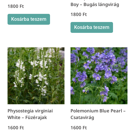
Boy – Bugás lángvirág
1800
Ft
1800
Ft
Kosárba teszem
Kosárba teszem
Physostegia virginiai
Polemonium Blue Pearl –
White – Füzérajak
Csatavirág
1600
Ft
1600
Ft