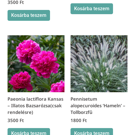
3500
Ft
Kosárba teszem
Kosárba teszem
Paeonia lactiflora Kansas
Pennisetum
– Illatos Bazsarózsa(csak
alopecuroides ‘Hameln’ –
rendelésre)
Tollborzfű
3500
Ft
1800
Ft
Kosárba teszem
Kosárba teszem