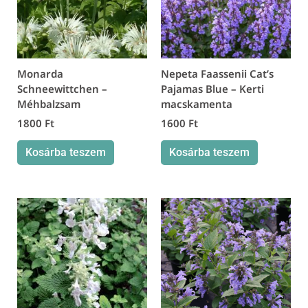
Monarda
Nepeta Faassenii Cat’s
Schneewittchen –
Pajamas Blue – Kerti
Méhbalzsam
macskamenta
1800
Ft
1600
Ft
Kosárba teszem
Kosárba teszem