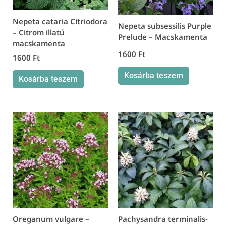
Nepeta cataria Citriodora
Nepeta subsessilis Purple
– Citrom illatú
Prelude – Macskamenta
macskamenta
1600
Ft
1600
Ft
Kosárba teszem
Kosárba teszem
Oreganum vulgare –
Pachysandra terminalis-