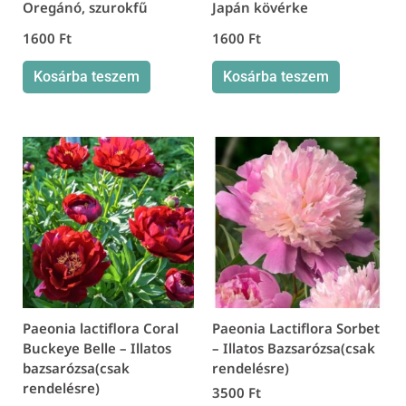
Oregánó, szurokfű
Japán kövérke
1600
Ft
1600
Ft
Kosárba teszem
Kosárba teszem
Paeonia lactiflora Coral
Paeonia Lactiflora Sorbet
Buckeye Belle – Illatos
– Illatos Bazsarózsa(csak
bazsarózsa(csak
rendelésre)
rendelésre)
3500
Ft