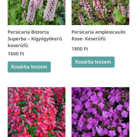
Persicaria Bistorta
Persicaria amplexicaulis
Superba – Kígyógyökerű
Rose- Keserűfű
keserűfű
1800
Ft
1600
Ft
Kosárba teszem
Kosárba teszem