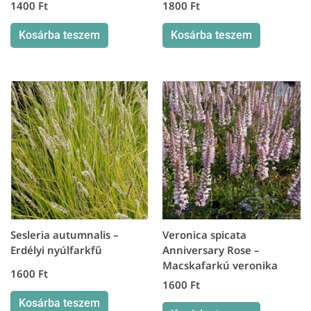
1400
Ft
1800
Ft
Kosárba teszem
Kosárba teszem
Sesleria autumnalis –
Veronica spicata
Erdélyi nyúlfarkfű
Anniversary Rose –
Macskafarkú veronika
1600
Ft
1600
Ft
Kosárba teszem