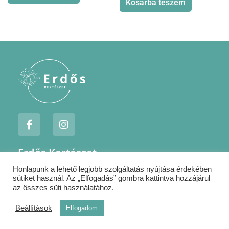
Kosárba teszem
F
I
a
n
c
s
e
t
Erdős Kertészet
b
a
o
g
Honlapunk a lehető legjobb szolgáltatás nyújtása érdekében
Jogi nyilatkozatok
o
r
sütiket használ. Az „Elfogadás” gombra kattintva hozzájárul
k
a
Szállítás
az összes süti használatához.
-
m
Kapcsolat
f
Beállítások
Elfogadom