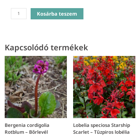
Monarda
Kosárba teszem
dydima
Balmy
Pink
-
Kapcsolódó termékek
Méhbalzsam
mennyiség
Bergenia cordigolia
Lobelia speciosa Starship
Rotblum – Bőrlevél
Scarlet – Tűzpiros lobélia