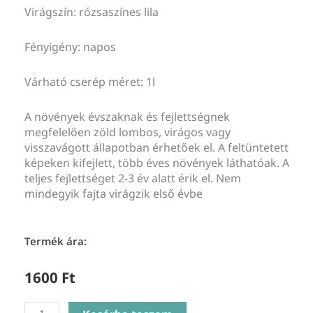
Virágszín: rózsaszínes lila
Fényigény: napos
Várható cserép méret: 1l
A növények évszaknak és fejlettségnek
megfelelően zöld lombos, virágos vagy
visszavágott állapotban érhetőek el. A feltüntetett
képeken kifejlett, több éves növények láthatóak. A
teljes fejlettséget 2-3 év alatt érik el. Nem
mindegyik fajta virágzik első évbe
Termék ára:
1600
Ft
Monarda