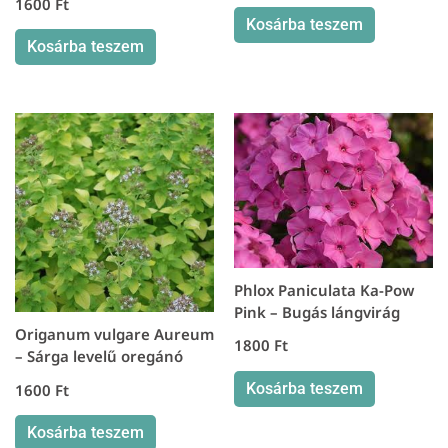
1600
Ft
Kosárba teszem
Kosárba teszem
Phlox Paniculata Ka-Pow
Pink – Bugás lángvirág
Origanum vulgare Aureum
1800
Ft
– Sárga levelű oregánó
Kosárba teszem
1600
Ft
Kosárba teszem