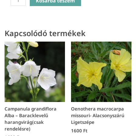
Kosárba teszem
didyma
Bee
Mine
Lavander
Kapcsolódó termékek
-
Méhbalzsam
mennyiség
Campanula grandiflora
Oenothera macrocarpa
Alba – Baracklevelű
missouri- Alacsonyszárú
harangvirág(csak
Ligetszépe
rendelésre)
1600
Ft