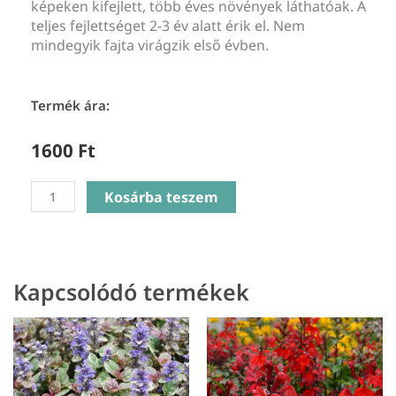
képeken kifejlett, több éves növények láthatóak. A
teljes fejlettséget 2-3 év alatt érik el. Nem
mindegyik fajta virágzik első évben.
Termék ára:
1600
Ft
Verbena
Kosárba teszem
Hastata
Rose
-
Lándzsa
Kapcsolódó termékek
levelű
verbena
mennyiség