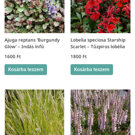
Ajuga reptans ‘Burgundy
Lobelia speciosa Starship
Glow’ – Indás ínfű
Scarlet – Tűzpiros lobélia
1600
Ft
1800
Ft
Kosárba teszem
Kosárba teszem