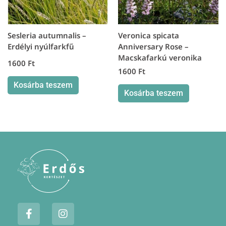
Sesleria autumnalis –
Veronica spicata
Erdélyi nyúlfarkfű
Anniversary Rose –
Macskafarkú veronika
1600
Ft
1600
Ft
Kosárba teszem
Kosárba teszem
F
I
a
n