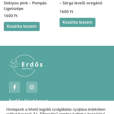
Siskiyou pink – Pompás
– Sárga levelű oregánó
Ligetszépe
1600
Ft
1600
Ft
Kosárba teszem
Kosárba teszem
F
I
a
n
c
s
e
t
Erdős Kertészet
b
a
o
g
Honlapunk a lehető legjobb szolgáltatás nyújtása érdekében
Jogi nyilatkozatok