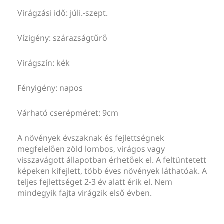
Virágzási idő: júli.-szept.
Vízigény: szárazságtűrő
Virágszín: kék
Fényigény: napos
Várható cserépméret: 9cm
A növények évszaknak és fejlettségnek
megfelelően zöld lombos, virágos vagy
visszavágott állapotban érhetőek el. A feltüntetett
képeken kifejlett, több éves növények láthatóak. A
teljes fejlettséget 2-3 év alatt érik el. Nem
mindegyik fajta virágzik első évben.