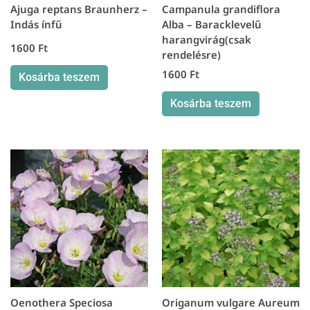
Ajuga reptans Braunherz –
Campanula grandiflora
Indás ínfű
Alba – Baracklevelű
harangvirág(csak
1600
Ft
rendelésre)
1600
Ft
Kosárba teszem
Kosárba teszem
Oenothera Speciosa
Origanum vulgare Aureum