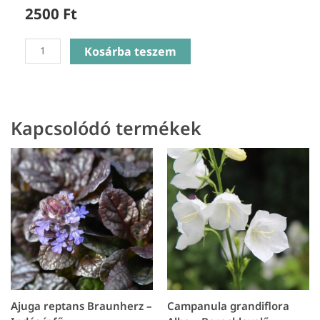
2500
Ft
Heucherella
Kosárba teszem
Solar
Power
-
Turbáncső
Kapcsolódó termékek
mennyiség
Ajuga reptans Braunherz –
Campanula grandiflora