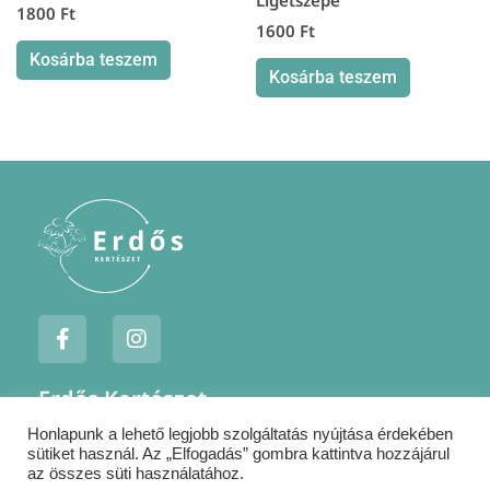
Ligetszépe
1800
Ft
1600
Ft
Kosárba teszem
Kosárba teszem
F
I
a
n
c
s
e
t
Erdős Kertészet
b
a
o
g
Honlapunk a lehető legjobb szolgáltatás nyújtása érdekében
Jogi nyilatkozatok
o
r
sütiket használ. Az „Elfogadás” gombra kattintva hozzájárul
k
a
Szállítás
az összes süti használatához.