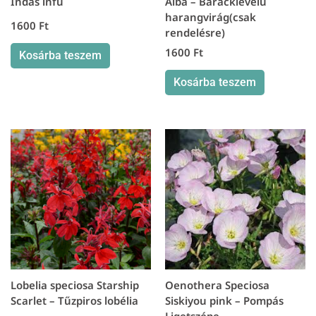
Indás ínfű
Alba – Baracklevelű
harangvirág(csak
1600
Ft
rendelésre)
1600
Ft
Kosárba teszem
Kosárba teszem
Lobelia speciosa Starship
Oenothera Speciosa
Scarlet – Tűzpiros lobélia
Siskiyou pink – Pompás