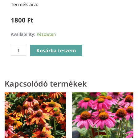
Termék ára:
1800
Ft
Anemone
Availability:
Készleten
Hybrida
Puff
Kosárba teszem
Pink
-
Szellőrózsa
mennyiség
Kapcsolódó termékek