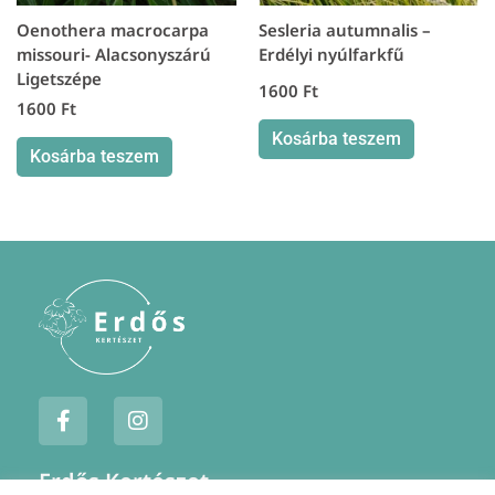
Oenothera macrocarpa
Sesleria autumnalis –
missouri- Alacsonyszárú
Erdélyi nyúlfarkfű
Ligetszépe
1600
Ft
1600
Ft
Kosárba teszem
Kosárba teszem
F
I
a
n
c
s
e
t
Erdős Kertészet
b
a