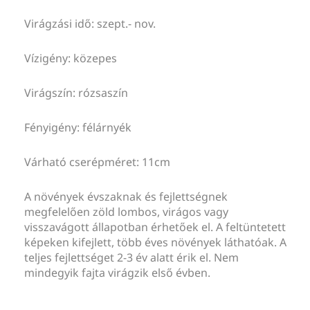
Virágzási idő: szept.- nov.
Vízigény: közepes
Virágszín: rózsaszín
Fényigény: félárnyék
Várható cserépméret: 11cm
A növények évszaknak és fejlettségnek
megfelelően zöld lombos, virágos vagy
visszavágott állapotban érhetőek el. A feltüntetett
képeken kifejlett, több éves növények láthatóak. A
teljes fejlettséget 2-3 év alatt érik el. Nem
mindegyik fajta virágzik első évben.