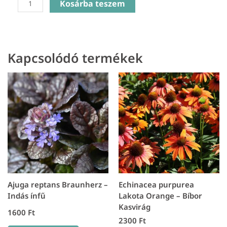
Kosárba teszem
Paniculata
Ka-
Pow
Pink
Kapcsolódó termékek
-
Bugás
lángvirág
mennyiség
Ajuga reptans Braunherz –
Echinacea purpurea
Indás ínfű
Lakota Orange – Bíbor
Kasvirág
1600
Ft
2300
Ft