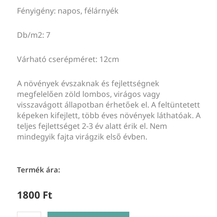
Fényigény: napos, félárnyék
Db/m2: 7
Várható cserépméret: 12cm
A növények évszaknak és fejlettségnek
megfelelően zöld lombos, virágos vagy
visszavágott állapotban érhetőek el. A feltüntetett
képeken kifejlett, több éves növények láthatóak. A
teljes fejlettséget 2-3 év alatt érik el. Nem
mindegyik fajta virágzik első évben.
Termék ára:
1800
Ft
Phlox