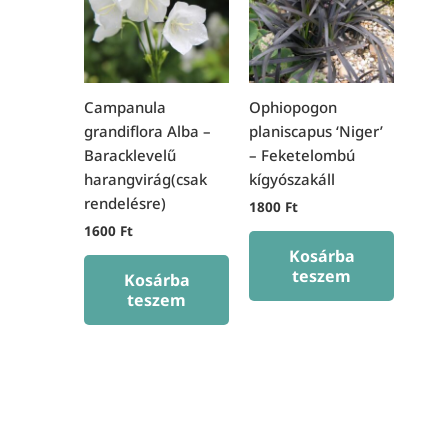
Campanula
Ophiopogon
grandiflora Alba –
planiscapus ‘Niger’
Baracklevelű
– Feketelombú
harangvirág(csak
kígyószakáll
rendelésre)
1800
Ft
1600
Ft
Kosárba
teszem
Kosárba
teszem