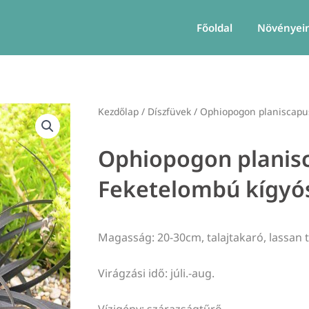
Főoldal
Növényei
Kezdőlap
/
Díszfüvek
/ Ophiopogon planiscapus
Ophiopogon planisc
Feketelombú kígyós
Magasság: 20-30cm, talajtakaró, lassan t
Virágzási idő: júli.-aug.
Vízigény: szárazságtűrő