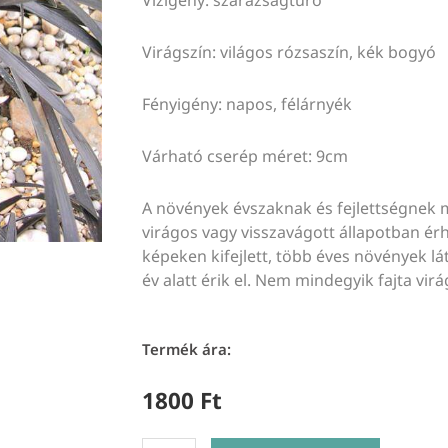
Virágszín: világos rózsaszín, kék bogyó
Fényigény: napos, félárnyék
Várható cserép méret: 9cm
A növények évszaknak és fejlettségnek 
virágos vagy visszavágott állapotban érhe
képeken kifejlett, több éves növények lát
év alatt érik el. Nem mindegyik fajta virá
Termék ára:
1800
Ft