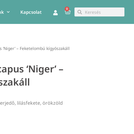
0
Kosár
Keresés
Keresés
nk
Kapcsolat
 ‘Niger’ – Feketelombú kígyószakáll
apus ‘Niger’ –
zakáll
erjedő, lilásfekete, örökzöld