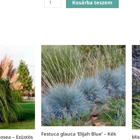
Ophiopogon
Kosárba teszem
planiscapus
'Niger'
-
Feketelombú
kígyószakáll
mennyiség
Festuca glauca ‘Elijah Blue’ – Kék
osea – Ezüstös
Mis