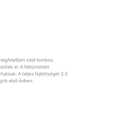
megfelelően zöld lombos,
tőek el. A feltüntetett
hatóak. A teljes fejlettséget 2-3
gzik első évben.