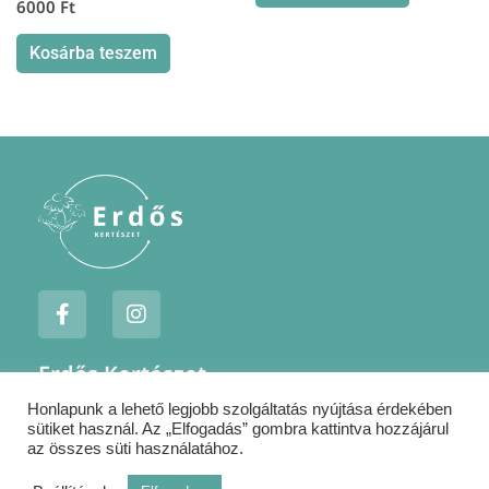
6000
Ft
Kosárba teszem
F
I
a
n
c
s
e
t
Erdős Kertészet
b
a
o
g
Honlapunk a lehető legjobb szolgáltatás nyújtása érdekében
Jogi nyilatkozatok
o
r
sütiket használ. Az „Elfogadás” gombra kattintva hozzájárul
k
a
Szállítás
az összes süti használatához.
-
m
Kapcsolat