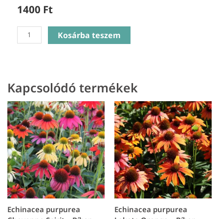
1400
Ft
Thymus
Kosárba teszem
Silver
Queen
-
Kakukkfű
Kapcsolódó termékek
mennyiség
Echinacea purpurea
Echinacea purpurea