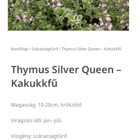
Kezdőlap
/
Szárazságtűrő
/ Thymus Silver Queen – Kakukkfű
Thymus Silver Queen –
Kakukkfű
Magasság: 10-20cm, örökzöld
Virágzási idő: jún.-júli.
Vízigény: szárazságtűrő