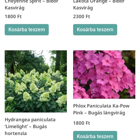
Cheyenne Spirit – Bíbor
Lakota Orange – Bíbor
Kasvirág
Kasvirág
1800
Ft
2300
Ft
Kosárba teszem
Kosárba teszem
Phlox Paniculata Ka-Pow
Pink – Bugás lángvirág
Hydrangea paniculata
1800
Ft
‘Limelight’ – Bugás
hortenzia
Kosárba teszem