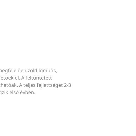
megfelelően zöld lombos,
tőek el. A feltüntetett
hatóak. A teljes fejlettséget 2-3
gzik első évben.