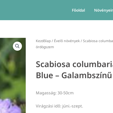
Főoldal
Növényei
Kezdőlap
/
Évelő növények
/ Scabiosa columbar
ördögszem
Scabiosa columbari
Blue – Galambszín
Magasság: 30-50cm
Virágzási idő: júni.-szept.