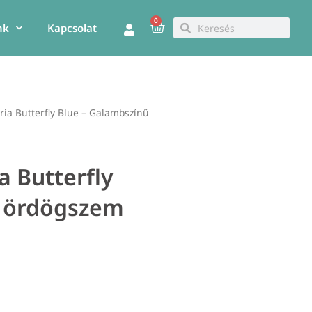
0
Kosár
Keresés
Keresés
nk
Kapcsolat
ia Butterfly Blue – Galambszínű
a Butterfly
ű ördögszem