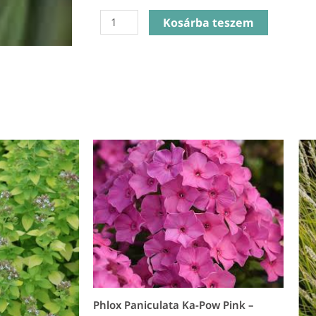
Scabiosa
Kosárba teszem
columbaria
Butterfly
Blue
-
Galambszínű
ördögszem
mennyiség
Phlox Paniculata Ka-Pow Pink –