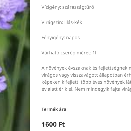
Vízigény: szárazságtűrő
Virágszín: lilás-kék
Fényigény: napos
Várható cserép méret: 1l
A növények évszaknak és fejlettségnek 
virágos vagy visszavágott állapotban érhe
képeken kifejlett, több éves növények lát
év alatt érik el. Nem mindegyik fajta virá
Termék ára:
1600
Ft