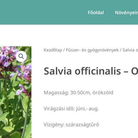
Főoldal
Növényei
Kezdőlap
/
Fűszer- és gyógynövények
/ Salvia o
Salvia officinalis – 
Magasság: 30-50cm, örökzöld
Virágzási idő: júni.- aug.
Vízigény: szárazságtűrő