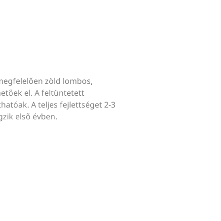
megfelelően zöld lombos,
tőek el. A feltüntetett
hatóak. A teljes fejlettséget 2-3
gzik első évben.