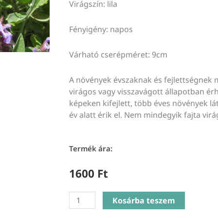
Virágszín: lila
Fényigény: napos
Várható cserépméret: 9cm
A növények évszaknak és fejlettségnek 
virágos vagy visszavágott állapotban érhe
képeken kifejlett, több éves növények lát
év alatt érik el. Nem mindegyik fajta virá
Termék ára:
1600
Ft
Salvia
Kosárba teszem
officinalis