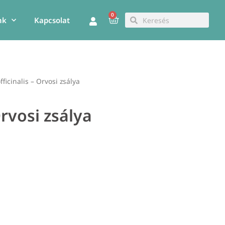
0
Kosár
Keresés
Keresés
nk
Kapcsolat
fficinalis – Orvosi zsálya
Orvosi zsálya