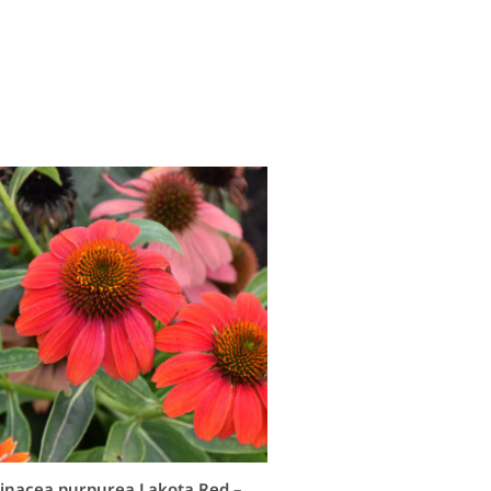
inacea purpurea Lakota Red –