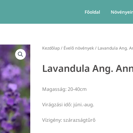
Főoldal
Növényei
Kezdőlap
/
Évelő növények
/ Lavandula Ang. A
Lavandula Ang. Ann
Magasság: 20-40cm
Virágzási idő: júni.-aug.
Vízigény: szárazságtűrő