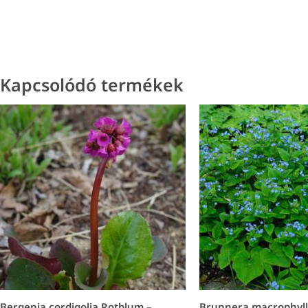
Kapcsolódó termékek
Bergenia cordigolia Rotblum –
Brunnera macrophyll