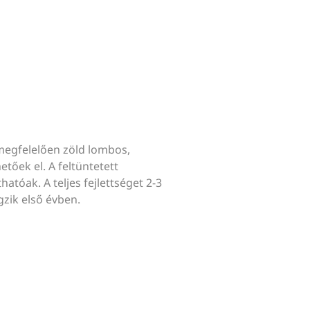
megfelelően zöld lombos,
tőek el. A feltüntetett
hatóak. A teljes fejlettséget 2-3
gzik első évben.