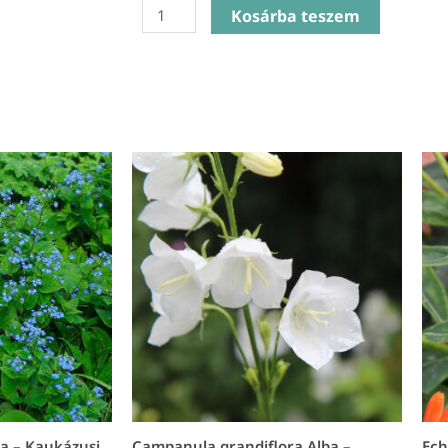
Lavandula
Kosárba teszem
Ang.
Anna
-
Levendula
mennyiség
a – Kaukázusi
Campanula grandiflora Alba –
Ech