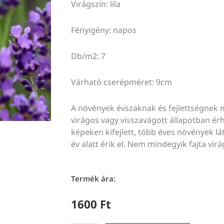
Virágszín: lila
Fényigény: napos
Db/m2: 7
Várható cserépméret: 9cm
A növények évszaknak és fejlettségnek 
virágos vagy visszavágott állapotban érhe
képeken kifejlett, több éves növények lát
év alatt érik el. Nem mindegyik fajta virá
Termék ára:
1600
Ft