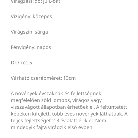
Virágzási idő: júli.-okt.
Vízigény: közepes
Virágszín: sárga
Fényigény: napos
Db/m2: 5
Várható cserépméret: 13cm
A növények évszaknak és fejlettségnek
megfelelően zöld lombos, virágos vagy
visszavágott állapotban érhetőek el. A feltüntetett
képeken kifejlett, több éves növények láthatóak. A
teljes fejlettséget 2-3 év alatt érik el. Nem
mindegyik fajta virágzik első évben.