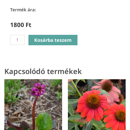
Termék ára:
1800
Ft
Helenium
Kosárba teszem
autumnale
Helena
Gold
-
Kapcsolódó termékek
Őszi
napfényvirág
mennyiség