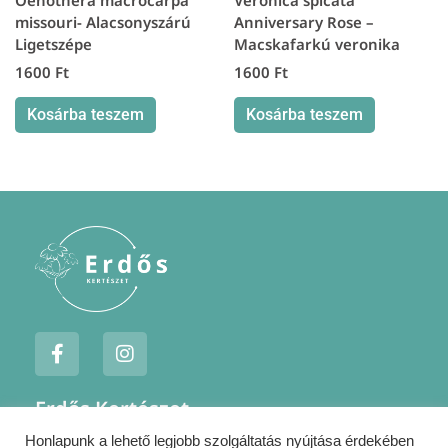
Oenothera macrocarpa
Veronica spicata
missouri- Alacsonyszárú
Anniversary Rose –
Ligetszépe
Macskafarkú veronika
1600
Ft
1600
Ft
Kosárba teszem
Kosárba teszem
F
I
a
n
c
s
e
t
Erdős Kertészet
b
a
o
g
Honlapunk a lehető legjobb szolgáltatás nyújtása érdekében