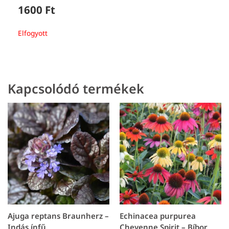
1600
Ft
Elfogyott
Kapcsolódó termékek
Ajuga reptans Braunherz –
Echinacea purpurea
Indás ínfű
Cheyenne Spirit – Bíbor