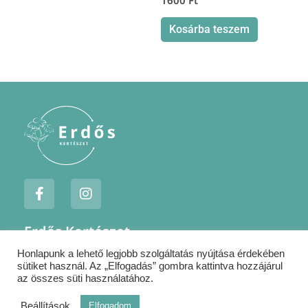
Kosárba teszem
F
I
a
n
c
s
e
t
Erdős Kertészet
b
a
o
g
Honlapunk a lehető legjobb szolgáltatás nyújtása érdekében
Jogi nyilatkozatok
o
r
sütiket használ. Az „Elfogadás” gombra kattintva hozzájárul
k
a
Szállítás
az összes süti használatához.
-
m
Kapcsolat
Beállítások
Elfogadom