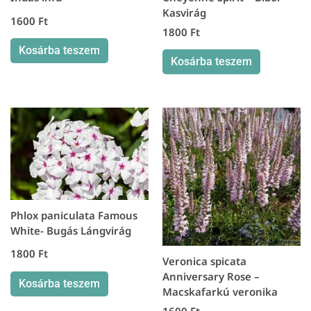
Kasvirág
1600
Ft
1800
Ft
Kosárba teszem
Kosárba teszem
Phlox paniculata Famous
White- Bugás Lángvirág
1800
Ft
Veronica spicata
Anniversary Rose –
Kosárba teszem
Macskafarkú veronika
1600
Ft