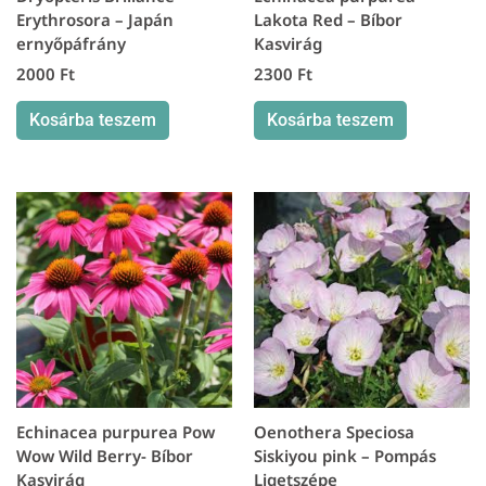
Erythrosora – Japán
Lakota Red – Bíbor
ernyőpáfrány
Kasvirág
2000
Ft
2300
Ft
Kosárba teszem
Kosárba teszem
Echinacea purpurea Pow
Oenothera Speciosa
Wow Wild Berry- Bíbor
Siskiyou pink – Pompás
Kasvirág
Ligetszépe