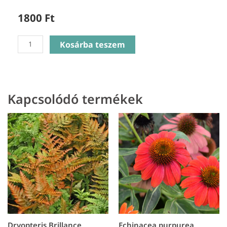
1800
Ft
Euphorbia
Kosárba teszem
amygladoides
Purpurea
-
Bíborlevelű
Kapcsolódó termékek
Kutyatej
mennyiség
Dryopteris Brillance
Echinacea purpurea