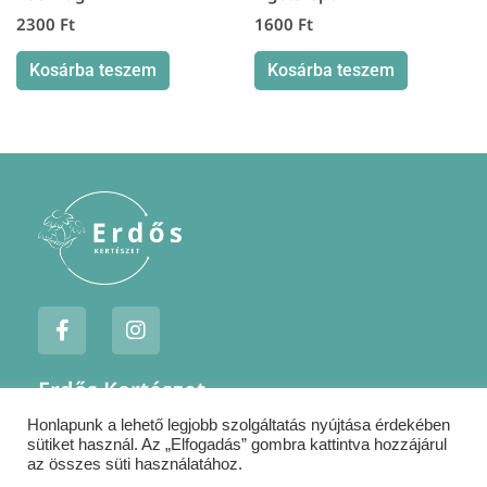
2300
Ft
1600
Ft
Kosárba teszem
Kosárba teszem
F
I
a
n
c
s
e
t
Erdős Kertészet
b
a
o
g
Honlapunk a lehető legjobb szolgáltatás nyújtása érdekében
Jogi nyilatkozatok
o
r
sütiket használ. Az „Elfogadás” gombra kattintva hozzájárul
k
a
Szállítás
az összes süti használatához.