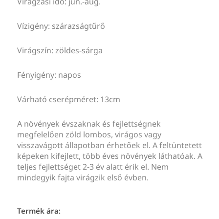
Virágzási idő: jún.-aug.
Vízigény: szárazságtűrő
Virágszín: zöldes-sárga
Fényigény: napos
Várható cserépméret: 13cm
A növények évszaknak és fejlettségnek
megfelelően zöld lombos, virágos vagy
visszavágott állapotban érhetőek el. A feltüntetett
képeken kifejlett, több éves növények láthatóak. A
teljes fejlettséget 2-3 év alatt érik el. Nem
mindegyik fajta virágzik első évben.
Termék ára: