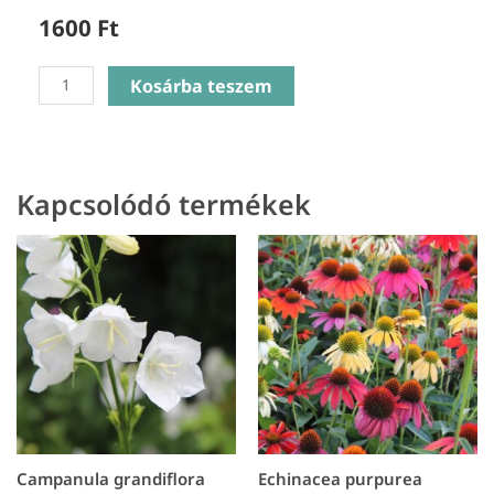
1600
Ft
Campanula
Kosárba teszem
glomerata
Superba
-
Csomós
Kapcsolódó termékek
harangvirág
mennyiség
Campanula grandiflora
Echinacea purpurea