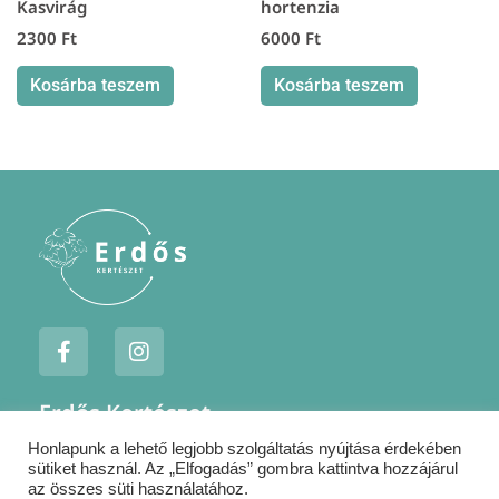
Kasvirág
hortenzia
2300
Ft
6000
Ft
Kosárba teszem
Kosárba teszem
F
I
a
n
c
s
e
t
Erdős Kertészet
b
a
o
g
Honlapunk a lehető legjobb szolgáltatás nyújtása érdekében
Jogi nyilatkozatok
o
r
sütiket használ. Az „Elfogadás” gombra kattintva hozzájárul
k
a
Szállítás
az összes süti használatához.