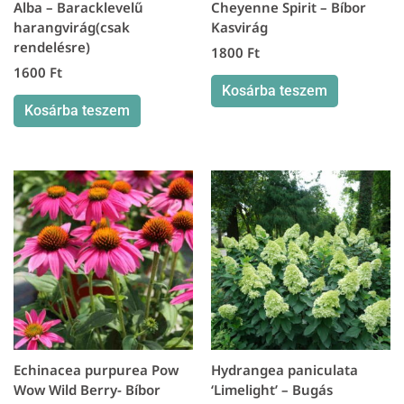
Alba – Baracklevelű
Cheyenne Spirit – Bíbor
harangvirág(csak
Kasvirág
rendelésre)
1800
Ft
1600
Ft
Kosárba teszem
Kosárba teszem
Echinacea purpurea Pow
Hydrangea paniculata
Wow Wild Berry- Bíbor
‘Limelight’ – Bugás