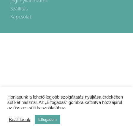
Jogi nyilatkozatok
o
r
k
a
Szállítás
-
m
Kapcsolat
f
Honlapunk a lehető legjobb szolgáltatás nyújtása érdekében
sütiket használ. Az „Elfogadás” gombra kattintva hozzájárul
az összes süti használatához.
Beállítások
Elfogadom