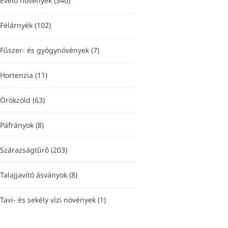
Évelő növények
(340)
Félárnyék
(102)
Fűszer- és gyógynövények
(7)
Hortenzia
(11)
Örökzöld
(63)
Páfrányok
(8)
Szárazságtűrő
(203)
Talajjavító ásványok
(8)
Tavi- és sekély vízi növények
(1)