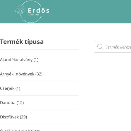
Skip
to
content
Termék típusa
Products
search
Ajándékutalvány
(1)
Árnyéki növények
(32)
Cserjék
(1)
Danuba
(12)
Díszfüvek
(29)