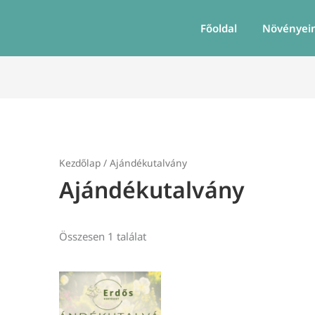
Főoldal
Növényei
Kezdőlap
/ Ajándékutalvány
Ajándékutalvány
Összesen 1 találat
Ártartomány:
Ennek
5000 Ft
a
-
terméknek
50000 Ft