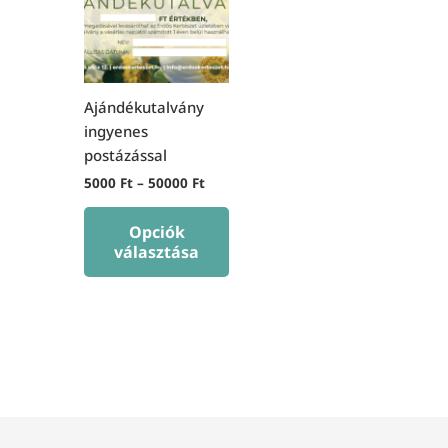
több
variációja
van.
A
Ajándékutalvány
változatok
ingyenes
a
postázással
termékoldalon
5000
Ft
–
50000
Ft
választhatók
ki
Opciók
választása