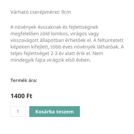
Várható cserépméret: 9cm
A növények évszaknak és fejlettségnek
megfelelően zöld lombos, virágos vagy
visszavágott állapotban érhetőek el. A feltüntetett
képeken kifejlett, több éves növények láthatóak. A
teljes fejlettséget 2-3 év alatt érik el. Nem
mindegyik fajta virágzik első évben.
Termék ára:
1400
Ft
Vinca
Kosárba teszem
Minor
Ralph
Shugart