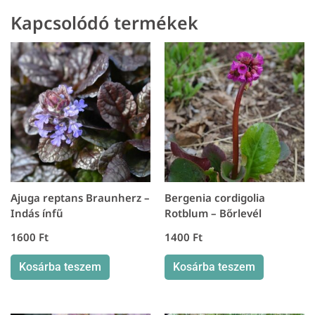
-
Kapcsolódó termékek
Kis
meténg
mennyiség
Ajuga reptans Braunherz –
Bergenia cordigolia
Indás ínfű
Rotblum – Bőrlevél
1600
Ft
1400
Ft
Kosárba teszem
Kosárba teszem