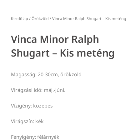
Kezdőlap
/
Örökzöld
/ Vinca Minor Ralph Shugart – Kis meténg
Vinca Minor Ralph
Shugart – Kis meténg
Magasság: 20-30cm, örökzöld
Virágzási idő: máj.-júni.
Vízigény: közepes
Virágszín: kék
Fényigény: félárnyék