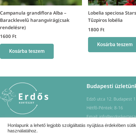
Campanula grandiflora Alba –
Lobelia speciosa Stars
Baracklevelű harangvirág(csak
Tűzpiros lobélia
rendelésre)
1800
Ft
1600
Ft
Kosárba teszem
Kosárba teszem
Budapesti üzletün
Edző utca 12. Budapest 
Hétfő-Péntek: 8-16
Email: info@erdoskertesz
F
I
Honlapunk a lehető legjobb szolgáltatás nyújtása érdekében sütik
a
n
c
s
használatához.
e
t