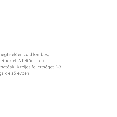
megfelelően zöld lombos,
tőek el. A feltüntetett
hatóak. A teljes fejlettséget 2-3
ágzik első évben