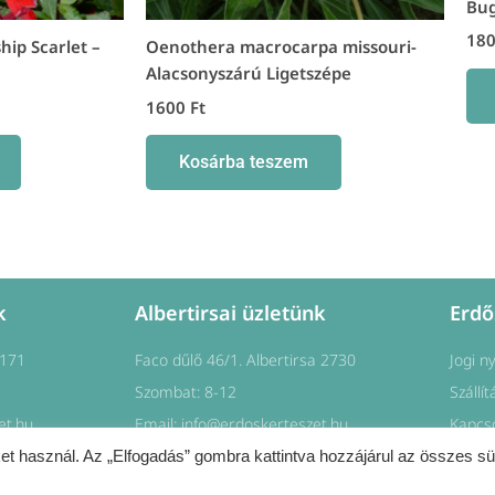
Bug
18
hip Scarlet –
Oenothera macrocarpa missouri-
Alacsonyszárú Ligetszépe
1600
Ft
Kosárba teszem
k
Albertirsai üzletünk
Erdő
1171
Faco dűlő 46/1. Albertirsa 2730
Jogi n
Szombat: 8-12
Szállít
et.hu
Email: info@erdoskerteszet.hu
Kapcs
et használ. Az „Elfogadás” gombra kattintva hozzájárul az összes sü