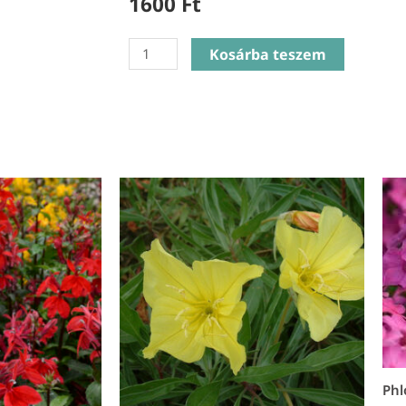
1600
Ft
Sedum
Kosárba teszem
Sieboldii
Bright
Pink
-
Októberke
mennyiség
Phl