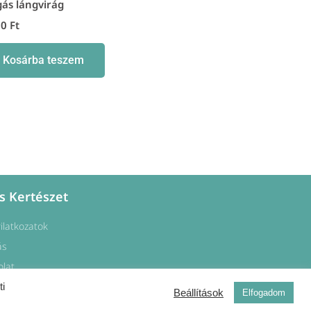
ás lángvirág
00
Ft
Kosárba teszem
s Kertészet
yilatkozatok
ás
olat
ti
Beállítások
Elfogadom