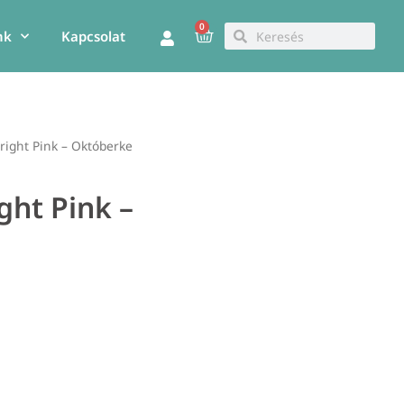
0
Kosár
Keresés
Keresés
nk
Kapcsolat
right Pink – Októberke
ght Pink –