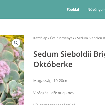
Főoldal
Növényei
Kezdőlap
/
Évelő növények
/ Sedum Sieboldii B
Sedum Sieboldii Bri
Októberke
Magasság: 10-20cm
Virágzási idő: aug.- nov.
Vízigény: szárazságtűrő