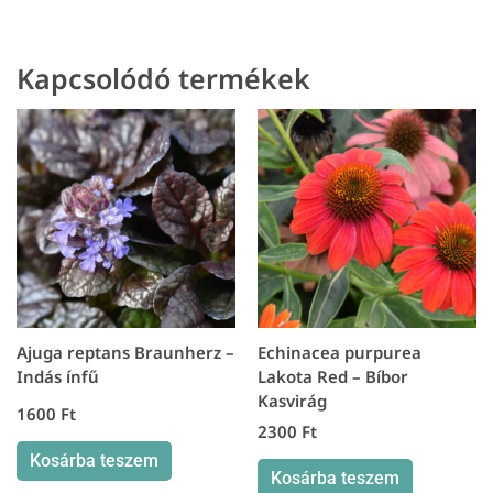
-
Borsos
Kapcsolódó termékek
varjúháj
mennyiség
Ajuga reptans Braunherz –
Echinacea purpurea
Indás ínfű
Lakota Red – Bíbor
Kasvirág
1600
Ft
2300
Ft
Kosárba teszem
Kosárba teszem