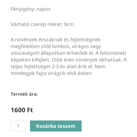
Fényigény: napos
Várható cserép méret: 9cm
A növények évszaknak és fejlettségnek
megfelelően zöld lombos, virágos vagy
visszavágott állapotban érhetőek el. A feltüntetett
képeken kifejlett, több éves növények láthatóak. A
teljes fejlettséget 2-3 év alatt érik el. Nem
mindegyik fajta virágzik első évben
Termék ára:
1600
Ft
Sedum
Kosárba teszem
acre
Aureum