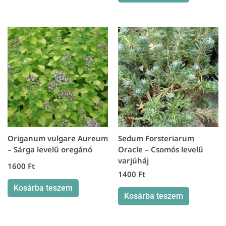
Origanum vulgare Aureum
Sedum Forsteriarum
– Sárga levelű oregánó
Oracle – Csomós levelű
varjúháj
1600
Ft
1400
Ft
Kosárba teszem
Kosárba teszem