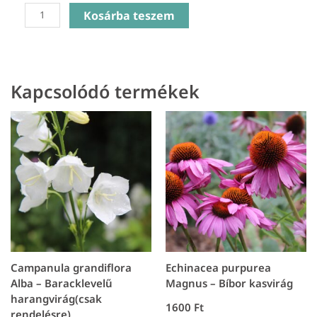
Sanguisorba
Kosárba teszem
Little
Angel
-
Őszi
Kapcsolódó termékek
vérfű
mennyiség
Campanula grandiflora
Echinacea purpurea
Alba – Baracklevelű
Magnus – Bíbor kasvirág
harangvirág(csak
1600
Ft
rendelésre)