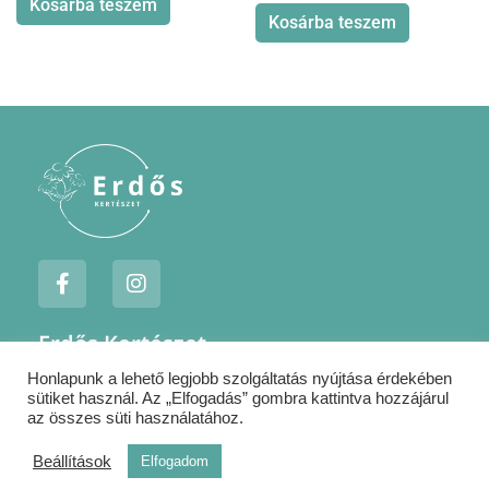
Kosárba teszem
Kosárba teszem
F
I
a
n
c
s
e
t
Erdős Kertészet
b
a
o
g
Honlapunk a lehető legjobb szolgáltatás nyújtása érdekében
Jogi nyilatkozatok
o
r
sütiket használ. Az „Elfogadás” gombra kattintva hozzájárul
k
a
Szállítás
az összes süti használatához.
-
m
Kapcsolat
f
Beállítások
Elfogadom