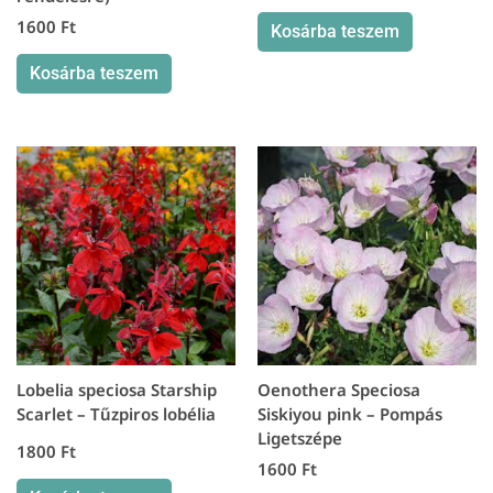
1600
Ft
Kosárba teszem
Kosárba teszem
Lobelia speciosa Starship
Oenothera Speciosa
Scarlet – Tűzpiros lobélia
Siskiyou pink – Pompás
Ligetszépe
1800
Ft
1600
Ft