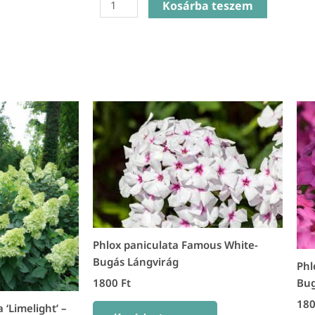
Salvia
Kosárba teszem
Guaranicita
Plum
Crazy
-
Ánizs
illatú
zsálya
mennyiség
Phlox paniculata Famous White-
Bugás Lángvirág
Phl
Bug
1800
Ft
18
‘Limelight’ –