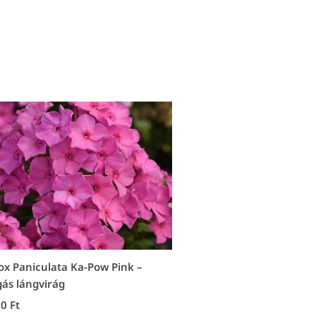
ox Paniculata Ka-Pow Pink –
ás lángvirág
00
Ft