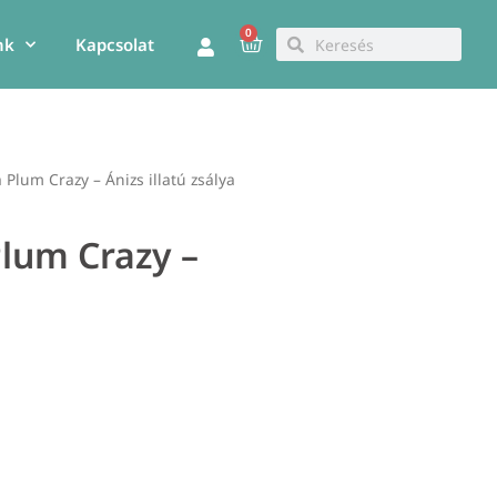
0
Kosár
Keresés
Keresés
nk
Kapcsolat
 Plum Crazy – Ánizs illatú zsálya
Plum Crazy –