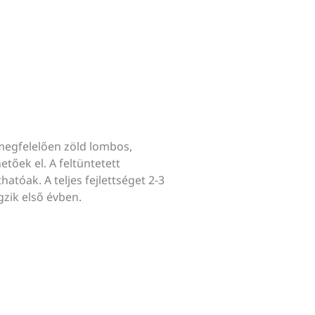
megfelelően zöld lombos,
tőek el. A feltüntetett
hatóak. A teljes fejlettséget 2-3
gzik első évben.