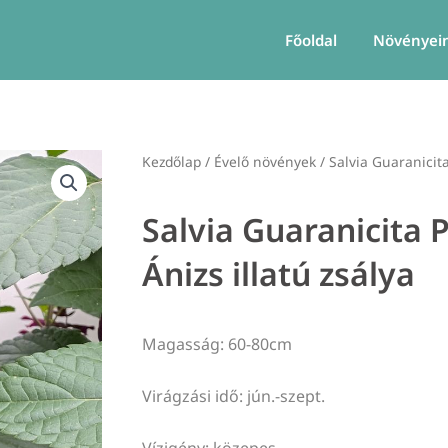
Főoldal
Növényei
Kezdőlap
/
Évelő növények
/ Salvia Guaranicita
Salvia Guaranicita 
Ánizs illatú zsálya
Magasság: 60-80cm
Virágzási idő: jún.-szept.
Vízigény: közepes