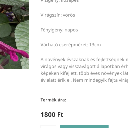
Virágszín: vörös
Fényigény: napos
Várható cserépméret: 13cm
A növények évszaknak és fejlettségnek 
virágos vagy visszavágott állapotban érhe
képeken kifejlett, több éves növények lát
év alatt érik el. Nem mindegyik fajta virá
Termék ára:
1800
Ft