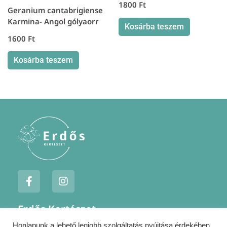
1800
Ft
Geranium cantabrigiense
Karmina- Angol gólyaorr
Kosárba teszem
1600
Ft
Kosárba teszem
F
I
a
n
c
s
e
t
Erdős Kertészet
b
a
o
g
Honlapunk a lehető legjobb szolgáltatás nyújtása érdekében