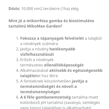
Dózis:
10.000 nm2 területre (1ha) elég
Mire jó a mikorrhiza gomba és biostimuláns
tartalmú MikoMax Garden?
Fokozza a tápanyagok felvételét
a talajból
a növények számára
Javítja a növény
hatékonyabb
vízfelhasználását
Erősíti a növények
természetes
ellenállóképességét
Alkalmazásával
aktívabb és egészségesebb
talajélet
et hoz létre
A fentieknek köszönhetően
javítja a
termésminőségét és növeli a
termésmennyiséget
A 6 féle gombanemzetség
tartalma miatt
különböző pH tartalmú (savanyú, semleges
vagy lúgos) talajokban is alkalmazható