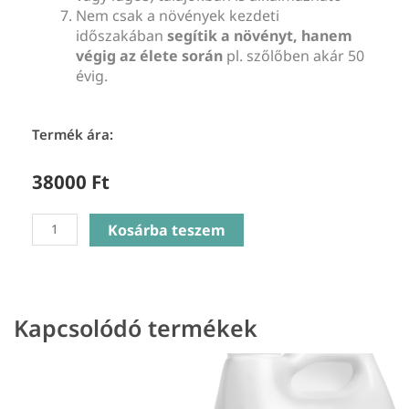
Nem csak a növények kezdeti
időszakában
segítik a növényt, hanem
végig az élete során
pl. szőlőben akár 50
évig.
Termék ára:
38000
Ft
MikoMax
Kosárba teszem
Garden
10Kg
(csak
személyes
Kapcsolódó termékek
átvétellel)
mennyiség