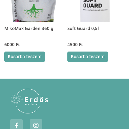
MikoMax Garden 360 g
Soft Guard 0,5l
6000
Ft
4500
Ft
Kosárba teszem
Kosárba teszem
F
I
a
n