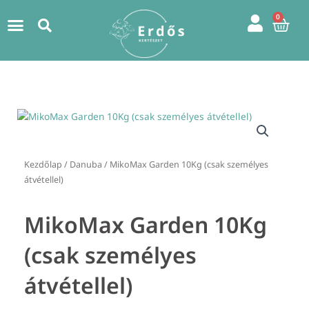
Skip
0
Kos
to
content
Kezdőlap
/
Danuba
/ MikoMax Garden 10Kg (csak személyes
átvétellel)
MikoMax Garden 10Kg
(csak személyes
átvétellel)