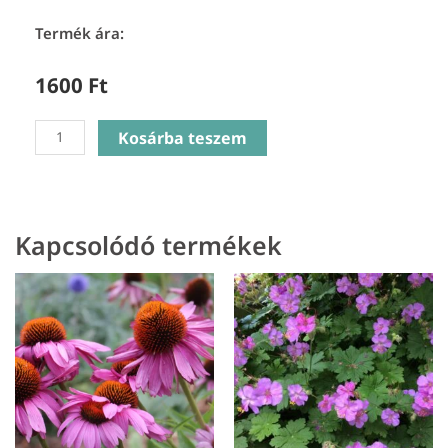
Termék ára:
1600
Ft
Geum
Kosárba teszem
Tosai
Yellow
-
Gyömbérgyökér(csak
Kapcsolódó termékek
rendelésre)
mennyiség