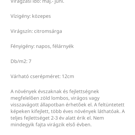
Virágzási idő: máj.- júni.
Vízigény: közepes
Virágszín: citromsárga
Fényigény: napos, félárnyék
Db/m2: 7
Várható cserépméret: 12cm
A növények évszaknak és fejlettségnek
megfelelően zöld lombos, virágos vagy
visszavágott állapotban érhetőek el. A feltüntetett
képeken kifejlett, több éves növények láthatóak. A
teljes fejlettséget 2-3 év alatt érik el. Nem
mindegyik fajta virágzik első évben.