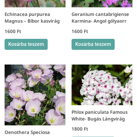
Echinacea purpurea
Geranium cantabrigiense
Magnus – Bíbor kasvirág
Karmina- Angol gólyaorr
1600
Ft
1600
Ft
Kosárba teszem
Kosárba teszem
Phlox paniculata Famous
White- Bugás Lángvirág
1800
Ft
Oenothera Speciosa