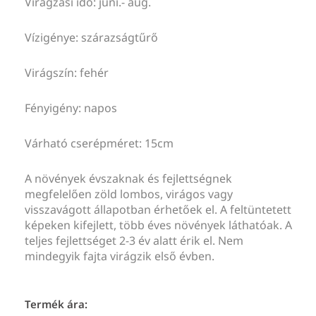
Virágzási idő: júni.- aug.
Vízigénye: szárazságtűrő
Virágszín: fehér
Fényigény: napos
Várható cserépméret: 15cm
A növények évszaknak és fejlettségnek
megfelelően zöld lombos, virágos vagy
visszavágott állapotban érhetőek el. A feltüntetett
képeken kifejlett, több éves növények láthatóak. A
teljes fejlettséget 2-3 év alatt érik el. Nem
mindegyik fajta virágzik első évben.
Termék ára: