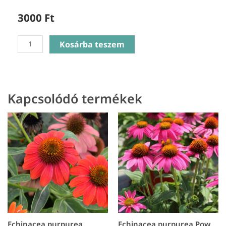
3000
Ft
Echinacea
Kosárba teszem
Hybrida
Double
White
Compact
Kapcsolódó termékek
-
Dupla
szirmú
Kasvirág
mennyiség
Echinacea purpurea
Echinacea purpurea Pow