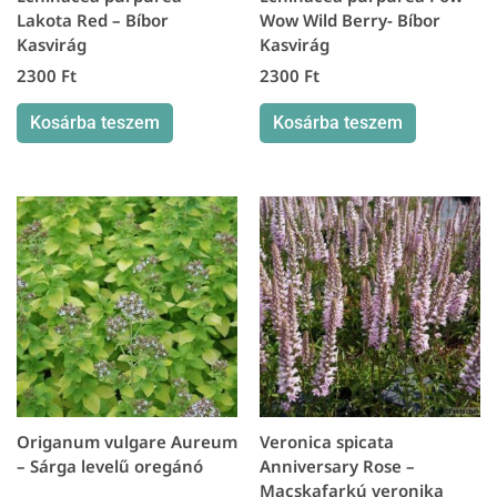
Lakota Red – Bíbor
Wow Wild Berry- Bíbor
Kasvirág
Kasvirág
2300
Ft
2300
Ft
Kosárba teszem
Kosárba teszem
Origanum vulgare Aureum
Veronica spicata
– Sárga levelű oregánó
Anniversary Rose –
Macskafarkú veronika