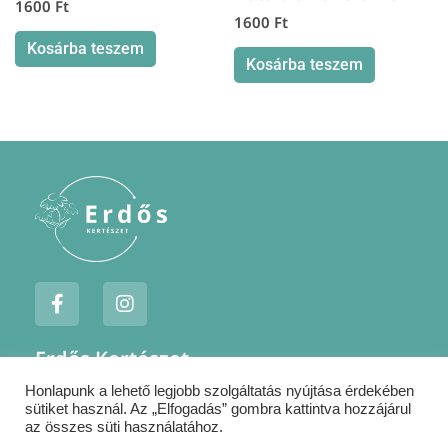
1600
Ft
1600
Ft
Kosárba teszem
Kosárba teszem
F
I
a
n
c
s
e
t
Erdős Kertészet
b
a
o
g
Honlapunk a lehető legjobb szolgáltatás nyújtása érdekében
Jogi nyilatkozatok
o
r
sütiket használ. Az „Elfogadás” gombra kattintva hozzájárul
k
a
Szállítás
az összes süti használatához.