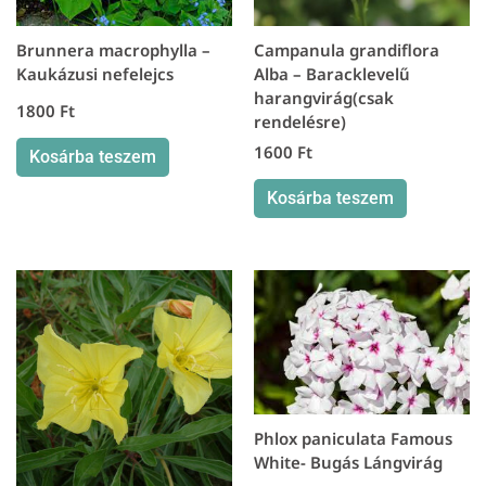
Brunnera macrophylla –
Campanula grandiflora
Kaukázusi nefelejcs
Alba – Baracklevelű
harangvirág(csak
1800
Ft
rendelésre)
1600
Ft
Kosárba teszem
Kosárba teszem
Phlox paniculata Famous
White- Bugás Lángvirág