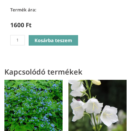
Termék ára:
1600
Ft
Echinacea
Kosárba teszem
Purpurea
White
Swan
-
Kapcsolódó termékek
Bíbor
kasvirág
mennyiség