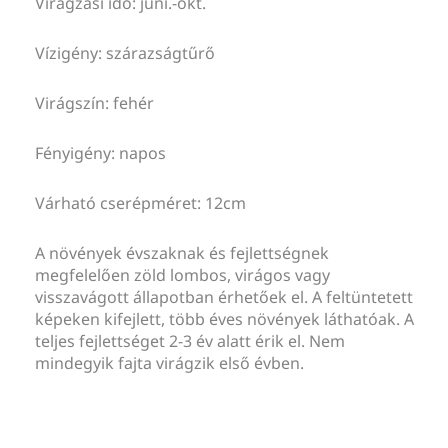
Virágzási idő: júni.-okt.
Vízigény: szárazságtűrő
Virágszín: fehér
Fényigény: napos
Várható cserépméret: 12cm
A növények évszaknak és fejlettségnek
megfelelően zöld lombos, virágos vagy
visszavágott állapotban érhetőek el. A feltüntetett
képeken kifejlett, több éves növények láthatóak. A
teljes fejlettséget 2-3 év alatt érik el. Nem
mindegyik fajta virágzik első évben.