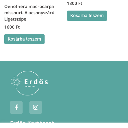
1800
Ft
Oenothera macrocarpa
missouri- Alacsonyszárú
Kosárba teszem
Ligetszépe
1600
Ft
Kosárba teszem
F
I
a
n
c
s
e
t
Erdős Kertészet
b
a