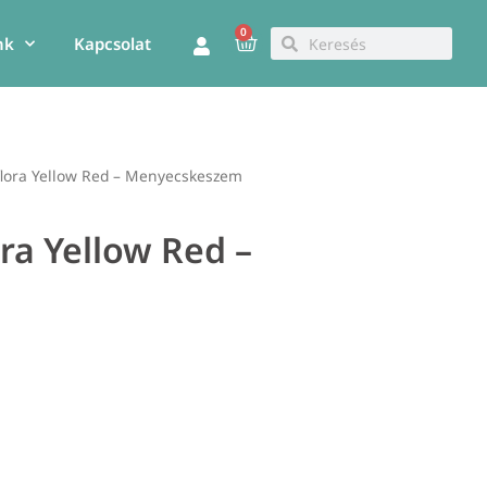
0
Kosár
Keresés
Keresés
nk
Kapcsolat
flora Yellow Red – Menyecskeszem
ra Yellow Red –