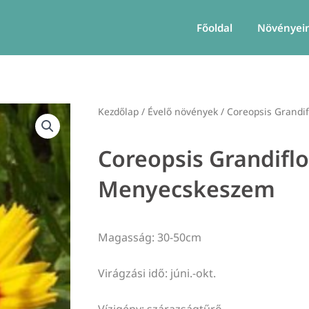
Főoldal
Növényei
Kezdőlap
/
Évelő növények
/ Coreopsis Grandi
Coreopsis Grandiflo
Menyecskeszem
Magasság: 30-50cm
Virágzási idő: júni.-okt.
Vízigény: szárazságtűrő