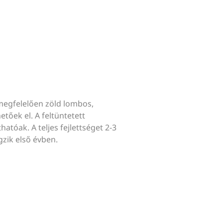
megfelelően zöld lombos,
tőek el. A feltüntetett
hatóak. A teljes fejlettséget 2-3
gzik első évben.