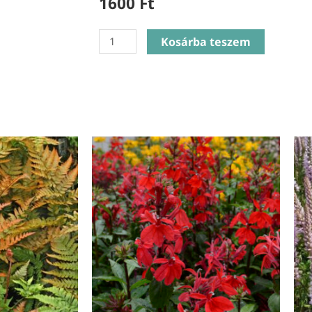
1600
Ft
Coreopsis
Kosárba teszem
Grandiflora
Yellow
Red
-
Menyecskeszem
mennyiség