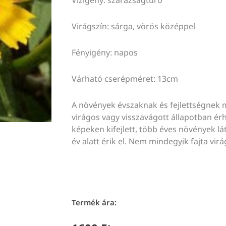
Virágszín: sárga, vörös középpel
Fényigény: napos
Várható cserépméret: 13cm
A növények évszaknak és fejlettségnek 
virágos vagy visszavágott állapotban érhe
képeken kifejlett, több éves növények lát
év alatt érik el. Nem mindegyik fajta virá
Termék ára: