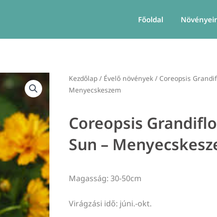
Főoldal
Növényei
Kezdőlap
/
Évelő növények
/ Coreopsis Grandif
Menyecskeszem
Coreopsis Grandifl
Sun – Menyecskes
Magasság: 30-50cm
Virágzási idő: júni.-okt.