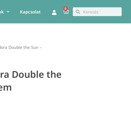
0
Kosár
Keresés
Keresés
nk
Kapcsolat
lora Double the Sun –
ora Double the
zem