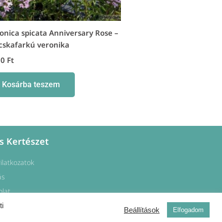
onica spicata Anniversary Rose –
skafarkú veronika
00
Ft
Kosárba teszem
s Kertészet
yilatkozatok
ás
olat
ti
Beállítások
Elfogadom