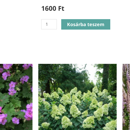
1600
Ft
Coreopsis
Kosárba teszem
Grandiflora
Double
the
Sun
-
Menyecskeszem
mennyiség