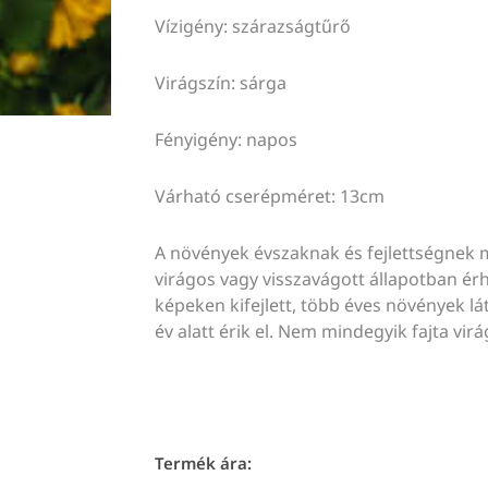
Vízigény: szárazságtűrő
Virágszín: sárga
Fényigény: napos
Várható cserépméret: 13cm
A növények évszaknak és fejlettségnek 
virágos vagy visszavágott állapotban érhe
képeken kifejlett, több éves növények lát
év alatt érik el. Nem mindegyik fajta virá
Termék ára: