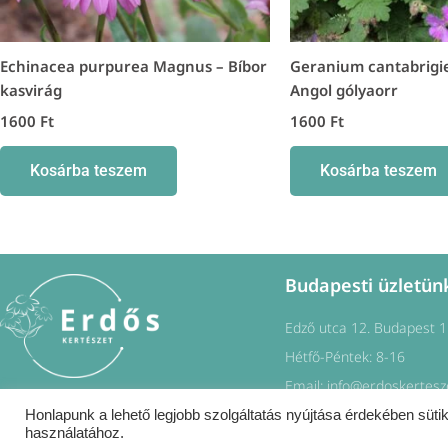
Echinacea purpurea Magnus – Bíbor
Geranium cantabrigi
kasvirág
Angol gólyaorr
1600
Ft
1600
Ft
Kosárba teszem
Kosárba teszem
Budapesti üzletün
Edző utca 12. Budapest 
Hétfő-Péntek: 8-16
Email: info@erdoskertesz
F
I
Honlapunk a lehető legjobb szolgáltatás nyújtása érdekében sütik
a
n
c
s
használatához.
e
t