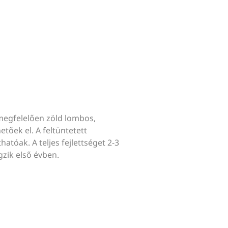
megfelelően zöld lombos,
tőek el. A feltüntetett
hatóak. A teljes fejlettséget 2-3
gzik első évben.