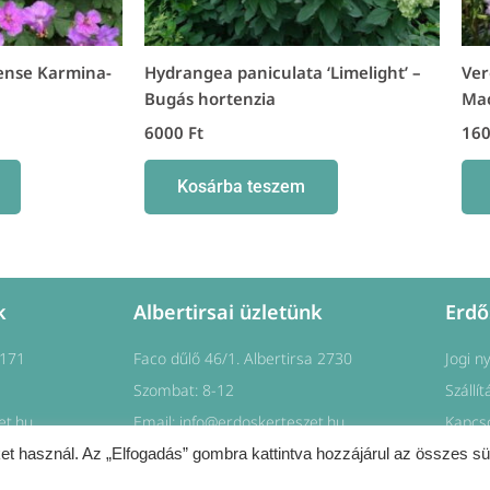
ense Karmina-
Hydrangea paniculata ‘Limelight’ –
Ver
Bugás hortenzia
Mac
6000
Ft
16
Kosárba teszem
k
Albertirsai üzletünk
Erdő
1171
Faco dűlő 46/1. Albertirsa 2730
Jogi n
Szombat: 8-12
Szállít
et.hu
Email: info@erdoskerteszet.hu
Kapcs
et használ. Az „Elfogadás” gombra kattintva hozzájárul az összes sü