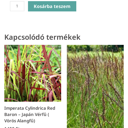
Carex
Kosárba teszem
morrowii
Ice
Dance
-
Kapcsolódó termékek
Tarka
sás
mennyiség
Imperata Cylindrica Red
Baron – Japán Vérfű (
Vörös Alangfű)