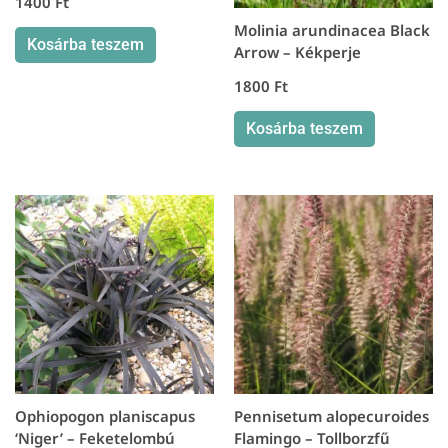
1400
Ft
Molinia arundinacea Black
Kosárba teszem
Arrow – Kékperje
1800
Ft
Kosárba teszem
Ophiopogon planiscapus
Pennisetum alopecuroides
‘Niger’ – Feketelombú
Flamingo – Tollborzfű