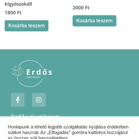
kígyószakáll
2000
Ft
1800
Ft
Kosárba teszem
Kosárba teszem
F
I
a
n
c
s
e
t
Erdős Kertészet
b
a
o
g
Honlapunk a lehető legjobb szolgáltatás nyújtása érdekében
Jogi nyilatkozatok
o
r
sütiket használ. Az „Elfogadás” gombra kattintva hozzájárul
Szállítás
az összes süti használatához.