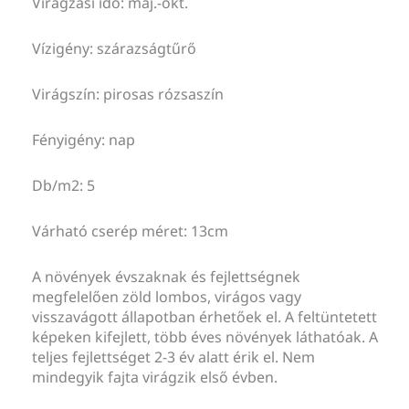
Virágzási idő: máj.-okt.
Vízigény: szárazságtűrő
Virágszín: pirosas rózsaszín
Fényigény: nap
Db/m2: 5
Várható cserép méret: 13cm
A növények évszaknak és fejlettségnek
megfelelően zöld lombos, virágos vagy
visszavágott állapotban érhetőek el. A feltüntetett
képeken kifejlett, több éves növények láthatóak. A
teljes fejlettséget 2-3 év alatt érik el. Nem
mindegyik fajta virágzik első évben.