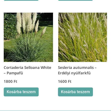
Cortaderia Selloana White
Sesleria autumnalis –
– Pampafű
Erdélyi nyúlfarkfű
1800
Ft
1600
Ft
Kosárba teszem
Kosárba teszem