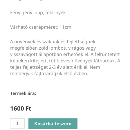
Fényigény: nap, félárnyék
Várható cserépméret: 11cm
A növények évszaknak és fejlettségnek
megfelelően zöld lombos, virágos vagy
visszavágott állapotban érhetőek el. A feltüntetett
képeken kifejlett, több éves növények láthatóak. A
teljes fejlettséget 2-3 év alatt érik el. Nem
mindegyik fajta virágzik első évben.
Termék ára:
1600
Ft
Briza
Kosárba teszem
Media