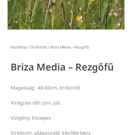
Kezdőlap
/
Örökzöld
/ Briza Media – Rezgőfű
Briza Media – Rezgőfű
Magasság: 40-60cm, örökzöld
Virágzási idő: júni.-júli.
Vízigény: közepes
Virágszín: világoszöld, később bézs