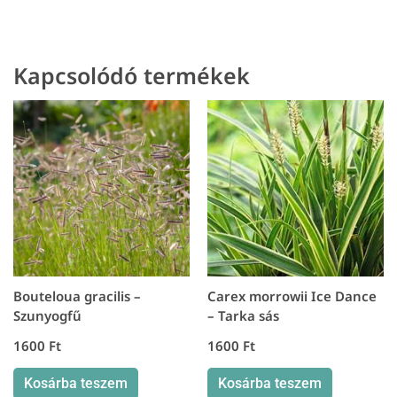
-
Rezgőfű
mennyiség
Kapcsolódó termékek
Bouteloua gracilis –
Carex morrowii Ice Dance
Szunyogfű
– Tarka sás
1600
Ft
1600
Ft
Kosárba teszem
Kosárba teszem