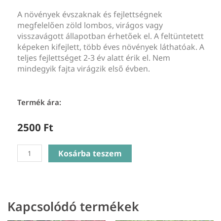
A növények évszaknak és fejlettségnek
megfelelően zöld lombos, virágos vagy
visszavágott állapotban érhetőek el. A feltüntetett
képeken kifejlett, több éves növények láthatóak. A
teljes fejlettséget 2-3 év alatt érik el. Nem
mindegyik fajta virágzik első évben.
Termék ára:
2500
Ft
Asplenium
Kosárba teszem
scolopendrium
angustatum
-
Gímpáfrány
Kapcsolódó termékek
mennyiség