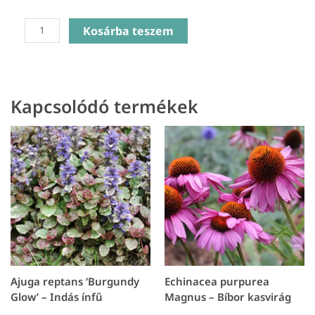
Anemone
Kosárba teszem
Hybrida
Pink
Cloud
-
Kapcsolódó termékek
Szellőrózsa
mennyiség
Ajuga reptans ‘Burgundy
Echinacea purpurea
Glow’ – Indás ínfű
Magnus – Bíbor kasvirág