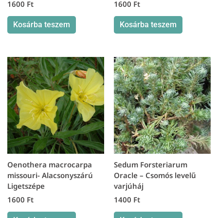
1600
Ft
1600
Ft
Kosárba teszem
Kosárba teszem
Oenothera macrocarpa
Sedum Forsteriarum
missouri- Alacsonyszárú
Oracle – Csomós levelű
Ligetszépe
varjúháj
1600
Ft
1400
Ft