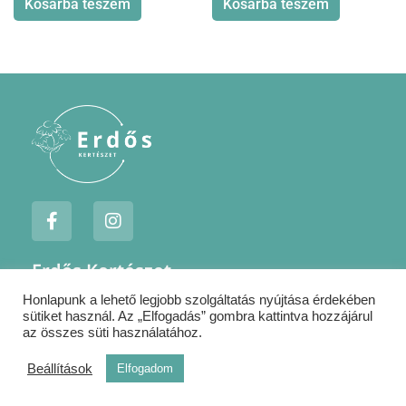
Kosárba teszem
Kosárba teszem
F
I
a
n
c
s
e
t
Erdős Kertészet
b
a
o
g
Honlapunk a lehető legjobb szolgáltatás nyújtása érdekében
Jogi nyilatkozatok
o
r
sütiket használ. Az „Elfogadás” gombra kattintva hozzájárul
k
a
Szállítás
az összes süti használatához.
-
m
Kapcsolat
f
Beállítások
Elfogadom