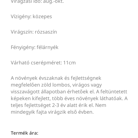
Virágzási idő: aug.-okt.
Vízigény: közepes
Virágszín: rózsaszín
Fényigény: félárnyék
Várható cserépméret: 11cm
A növények évszaknak és fejlettségnek
megfelelően zöld lombos, virágos vagy
visszavágott állapotban érhetőek el. A feltüntetett
képeken kifejlett, több éves növények láthatóak. A
teljes fejlettséget 2-3 év alatt érik el. Nem
mindegyik fajta virágzik első évben.
Termék ára: