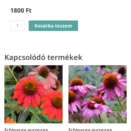
1800
Ft
Anemone
Kosárba teszem
Hybrida
Harlequin
Cameo
-
Kapcsolódó termékek
Szellőrózsa
mennyiség
Echinacea purpurea
Echinacea purpurea