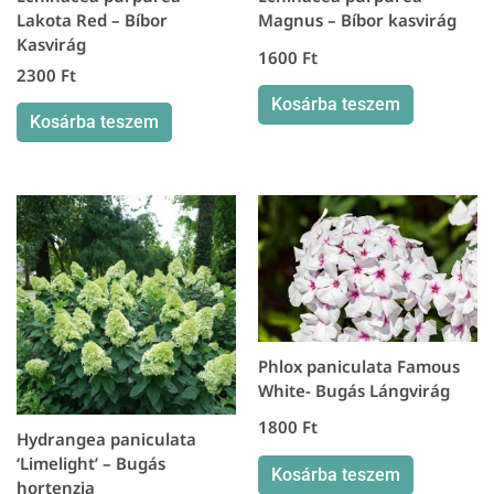
Lakota Red – Bíbor
Magnus – Bíbor kasvirág
Kasvirág
1600
Ft
2300
Ft
Kosárba teszem
Kosárba teszem
Phlox paniculata Famous
White- Bugás Lángvirág
1800
Ft
Hydrangea paniculata
‘Limelight’ – Bugás
Kosárba teszem
hortenzia