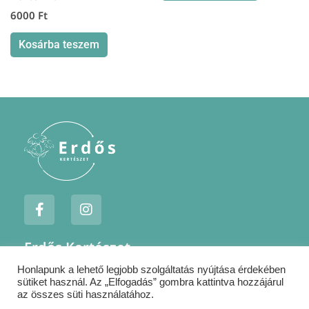
6000
Ft
Kosárba teszem
F
I
a
n
c
s
e
t
Erdős Kertészet
b
a
o
g
Honlapunk a lehető legjobb szolgáltatás nyújtása érdekében
Jogi nyilatkozatok
o
r
sütiket használ. Az „Elfogadás” gombra kattintva hozzájárul
k
a
Szállítás
az összes süti használatához.