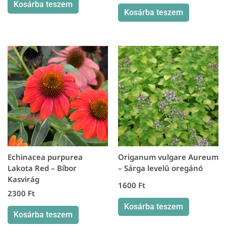
Kosárba teszem
Kosárba teszem
Echinacea purpurea
Origanum vulgare Aureum
Lakota Red – Bíbor
– Sárga levelű oregánó
Kasvirág
1600
Ft
2300
Ft
Kosárba teszem
Kosárba teszem