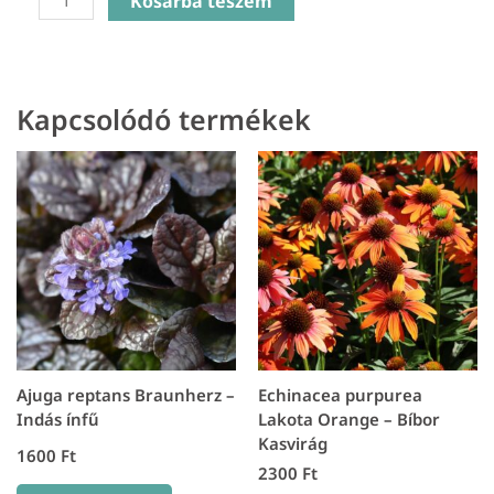
Kosárba teszem
Mexicana
Summerlong
Lilac
-
Kapcsolódó termékek
Mexikói
Izsópfű
mennyiség
Ajuga reptans Braunherz –
Echinacea purpurea
Indás ínfű
Lakota Orange – Bíbor
Kasvirág
1600
Ft
2300
Ft