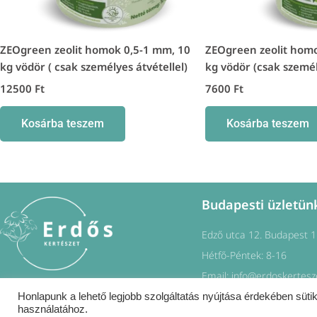
ZEOgreen zeolit homok 0,5-1 mm, 10
ZEOgreen zeolit homo
kg vödör ( csak személyes átvétellel)
kg vödör (csak személ
12500
Ft
7600
Ft
Kosárba teszem
Kosárba teszem
Budapesti üzletün
Edző utca 12. Budapest 
Hétfő-Péntek: 8-16
Email: info@erdoskertesz
F
I
Honlapunk a lehető legjobb szolgáltatás nyújtása érdekében sütik
a
n
c
s
használatához.