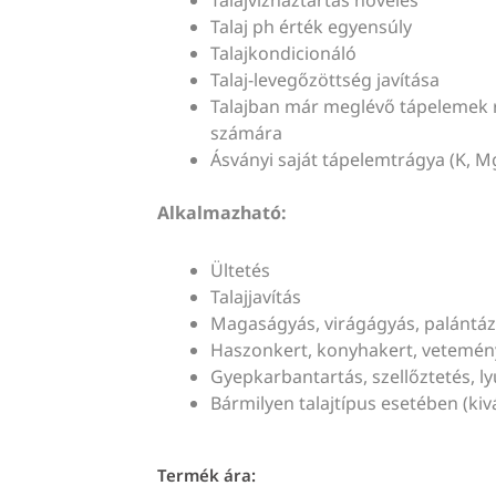
Talaj ph érték egyensúly
Talajkondicionáló
Talaj-levegőzöttség javítása
Talajban már meglévő tápelemek 
számára
Ásványi saját tápelemtrágya (K, Mg
Alkalmazható:
Ültetés
Talajjavítás
Magaságyás, virágágyás, palántáz
Haszonkert, konyhakert, vetemén
Gyepkarbantartás, szellőztetés, 
Bármilyen talajtípus esetében (ki
Termék ára: