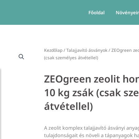
Főoldal
Növényei
Kezdőlap
/
Talajjavító ásványok
/ ZEOgreen zeo
(csak személyes átvétellel)
ZEOgreen zeolit ho
10 kg zsák (csak sz
átvétellel)
A zeolit komplex talajjavító ásványi anyag,
tulajdonságait és növeli a tápanyagok ha