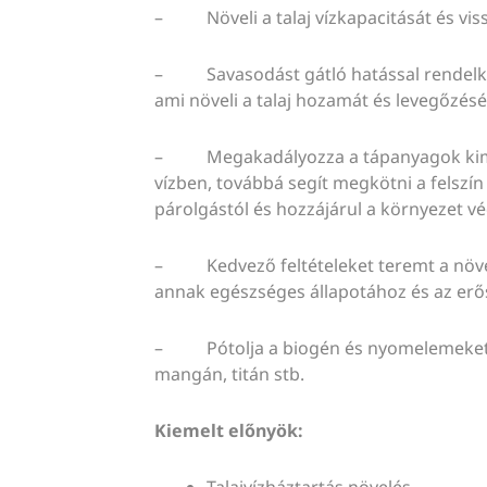
– Növeli a talaj vízkapacitását és vis
– Savasodást gátló hatással rendelkezik
ami növeli a talaj hozamát és levegőzésé
– Megakadályozza a tápanyagok kimosó
vízben, továbbá segít megkötni a felszín a
párolgástól és hozzájárul a környezet 
– Kedvező feltételeket teremt a növ
annak egészséges állapotához és az erő
– Pótolja a biogén és nyomelemeket, 
mangán, titán stb.
Kiemelt előnyök:
Talajvízháztartás növelés