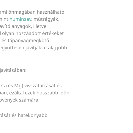
, ami önmagában használható,
mint
huminsav
, műtrágyák,
vító anyagok, illetve
l olyan hozzáadott értékeket
íz- és tápanyagmegkötő
yüttesen javítják a talaj jobb
 javításában:
a és Mg) visszatartását és
ban, ezáltal ezek hosszabb időn
növények számára
ását és hatékonyabb