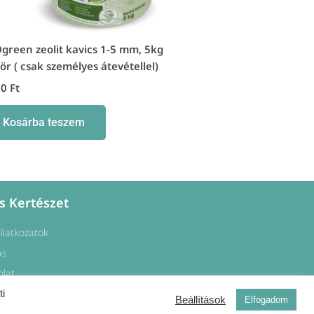
green zeolit kavics 1-5 mm, 5kg
ör ( csak személyes átevétellel)
00
Ft
Kosárba teszem
s Kertészet
yilatkozatok
ás
olat
ti
Beállítások
Elfogadom