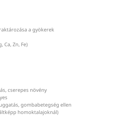
raktározása a gyökerek
, Ca, Zn, Fe)
ás, cserepes növény
yes
lyuggatás, gombabetegség ellen
váltképp homoktalajoknál)