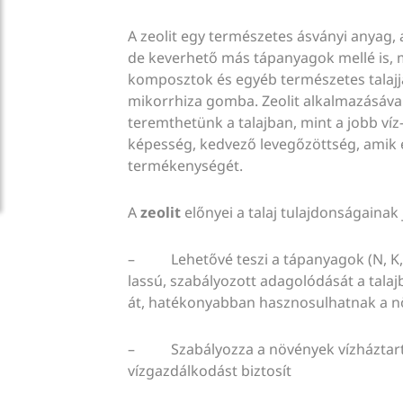
A zeolit egy természetes ásványi anyag
de keverhető más tápanyagok mellé is, 
komposztok és egyéb természetes talajja
mikorrhiza gomba. Zeolit alkalmazásáva
teremthetünk a talajban, mint a jobb v
képesség, kedvező levegőzöttség, amik eg
termékenységét.
A
zeolit
előnyei a talaj tulajdonságainak
– Lehetővé teszi a tápanyagok (N, K, C
lassú, szabályozott adagolódását a talaj
át, hatékonyabban hasznosulhatnak a 
– Szabályozza a növények vízháztart
vízgazdálkodást biztosít