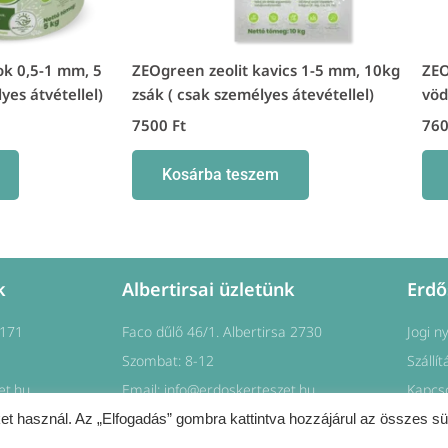
k 0,5-1 mm, 5
ZEOgreen zeolit kavics 1-5 mm, 10kg
ZEO
yes átvétellel)
zsák ( csak személyes átevétellel)
vöd
7500
Ft
76
Kosárba teszem
k
Albertirsai üzletünk
Erdő
1171
Faco dűlő 46/1. Albertirsa 2730
Jogi n
Szombat: 8-12
Szállít
et.hu
Email: info@erdoskerteszet.hu
Kapcs
et használ. Az „Elfogadás” gombra kattintva hozzájárul az összes sü