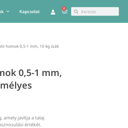
0
Kosár
Keresés
Keresés
nk
Kapcsolat
lit homok 0,5-1 mm, 10 kg zsák
mok 0,5-1 mm,
emélyes
 amely javítja a talaj
sznosulási értékét.