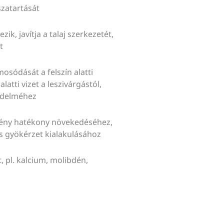
szatartását
, javítja a talaj szerkezetét,
t
dását a felszín alatti
latti vizet a leszivárgástól,
védelméhez
ény hatékony növekedéséhez,
s gyökérzet kialakulásához
pl. kalcium, molibdén,